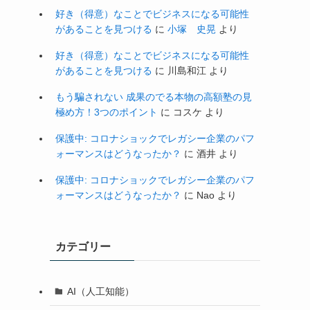
好き（得意）なことでビジネスになる可能性
があることを見つける
に
小塚 史晃
より
好き（得意）なことでビジネスになる可能性
があることを見つける
に
川島和江
より
もう騙されない 成果のでる本物の高額塾の見
極め方！3つのポイント
に
コスケ
より
保護中: コロナショックでレガシー企業のパフ
ォーマンスはどうなったか？
に
酒井
より
保護中: コロナショックでレガシー企業のパフ
ォーマンスはどうなったか？
に
Nao
より
カテゴリー
AI（人工知能）