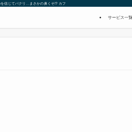
を信じてパクリ…まさかの鼻くそ!? カフェでは、心温まる濃厚な話とクスッと笑
サービス一