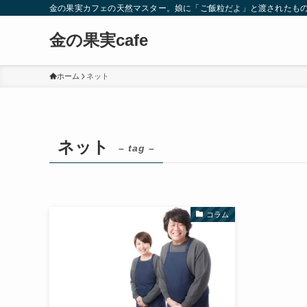
金の果実カフェの天然マスター。娘に「ご飯粒だよ」と渡されたもの
金の果実cafe
ホーム
ネット
ネット
– tag –
コラム