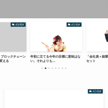
仮想通貨
自己啓発
N ブロックチェーン
年初に立てる今年の目標に意味はな
「会社員＋副業
変える
い。それよりも…
セット
自己啓発