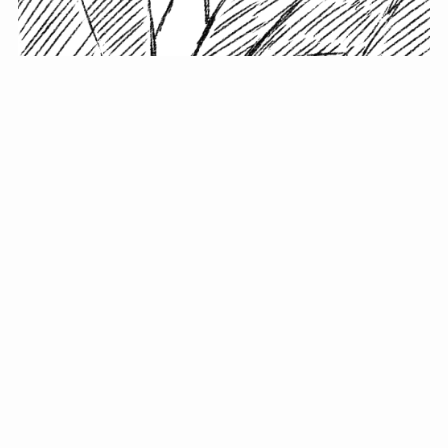
小塚史晃です。
金の果実カフェの天然マスター。娘に「ご飯粒だよ」と
渡されたものを信じてパクリ…まさかの鼻くそ!? カフェ
では、心温まる濃厚な話とクスッと笑える軽やかな話を
「情報のミルフィーユ」にして提供中。800名超のメルマ
ガ読者に癒しのひとときをお届けしています。
最近の投稿
年初に立てる今年の目標に意味はない。それよりも…
自粛が当たり前になってない？好きなことしてます