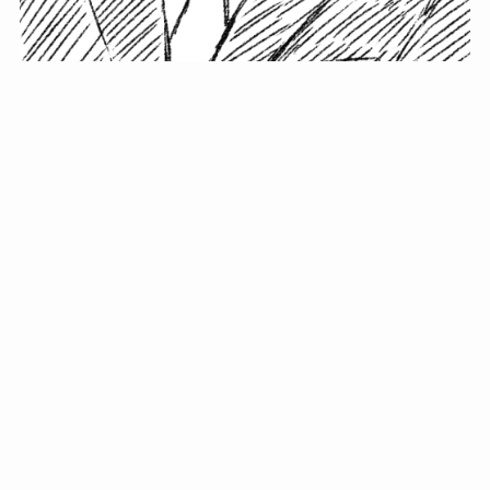
小塚史晃です。
金の果実カフェの天然マスター。娘に「ご飯粒だよ」と
渡されたものを信じてパクリ…まさかの鼻くそ!? カフェ
では、心温まる濃厚な話とクスッと笑える軽やかな話を
「情報のミルフィーユ」にして提供中。800名超のメルマ
ガ読者に癒しのひとときをお届けしています。
最近の投稿
年初に立てる今年の目標に意味はない。それよりも…
自粛が当たり前になってない？好きなことしてます