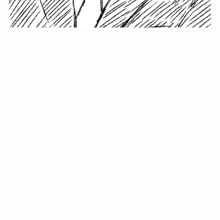
小塚史晃です。
金の果実カフェの天然マスター。娘に「ご飯粒だよ」と
渡されたものを信じてパクリ…まさかの鼻くそ!? カフェ
では、心温まる濃厚な話とクスッと笑える軽やかな話を
「情報のミルフィーユ」にして提供中。800名超のメルマ
ガ読者に癒しのひとときをお届けしています。
最近の投稿
年初に立てる今年の目標に意味はない。それよりも…
自粛が当たり前になってない？好きなことしてます