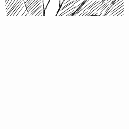
小塚史晃です。
金の果実カフェの天然マスター。娘に「ご飯粒だよ」と
渡されたものを信じてパクリ…まさかの鼻くそ!? カフェ
では、心温まる濃厚な話とクスッと笑える軽やかな話を
「情報のミルフィーユ」にして提供中。800名超のメルマ
ガ読者に癒しのひとときをお届けしています。
最近の投稿
年初に立てる今年の目標に意味はない。それよりも…
自粛が当たり前になってない？好きなことしてます