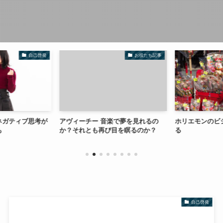
自己啓発
お役たち記事
ネガティブ思考が
アヴィーチー 音楽で夢を見れるの
ホリエモンのビ
も
か？それとも再び目を瞑るのか？
る
自己啓発