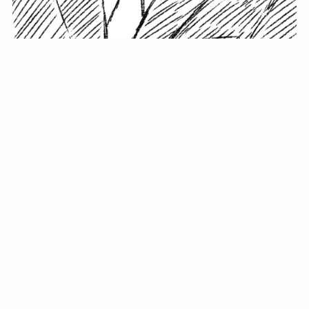
小塚史晃です。
金の果実カフェの天然マスター。娘に「ご飯粒だよ」と
渡されたものを信じてパクリ…まさかの鼻くそ!? カフェ
では、心温まる濃厚な話とクスッと笑える軽やかな話を
「情報のミルフィーユ」にして提供中。800名超のメルマ
ガ読者に癒しのひとときをお届けしています。
最近の投稿
年初に立てる今年の目標に意味はない。それよりも…
自粛が当たり前になってない？好きなことしてます