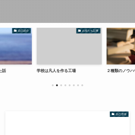
自己紹介
お役たち記事
た話
学校は凡人を作る工場
２種類のノウハ
自己啓発