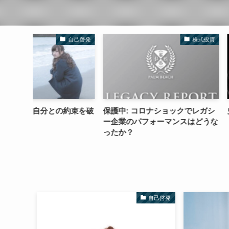
自己啓発
株式投資
約束を破
保護中: コロナショックでレガシ
史上最低のセール
ー企業のパフォーマンスはどうな
ったか？
自己啓発