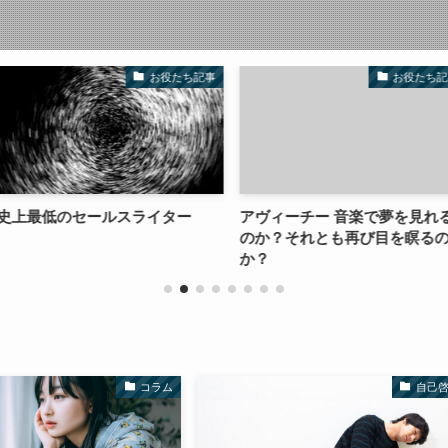
お役たち記事
お役たち記事
スライター
アヴィーチー 音楽で夢を見れる
無料の情報で
のか？それとも再び目を瞑るの
一つの方法
か？
コラム
自己