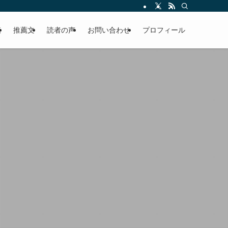
える軽やかな話を「情報のミルフィーユ」にして提供中。800名超のメルマガ読
覧
推薦文
読者の声
お問い合わせ
プロフィール