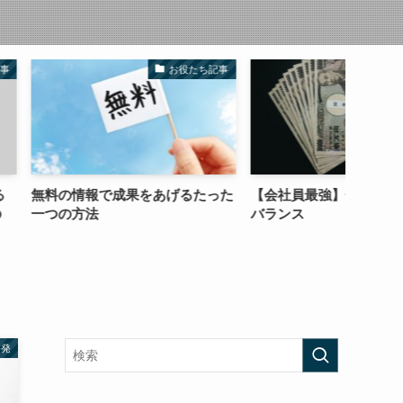
お役たち記事
コラム
成果をあげるたった
【会社員最強】金銭感覚の絶妙な
可能性
バランス
セミナ
由
啓発