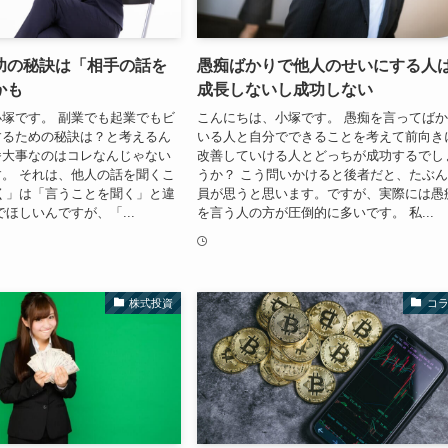
功の秘訣は「相手の話を
愚痴ばかりで他人のせいにする人
かも
成長しないし成功しない
塚です。 副業でも起業でもビ
こんにちは、小塚です。 愚痴を言ってば
するための秘訣は？と考えるん
いる人と自分でできることを考えて前向き
番大事なのはコレなんじゃない
改善していける人とどっちが成功するでし
。 それは、他人の話を聞くこ
うか？ こう問いかけると後者だと、たぶ
く」は「言うことを聞く」と違
員が思うと思います。ですが、実際には愚
でほしいんですが、「...
を言う人の方が圧倒的に多いです。 私...
株式投資
コ