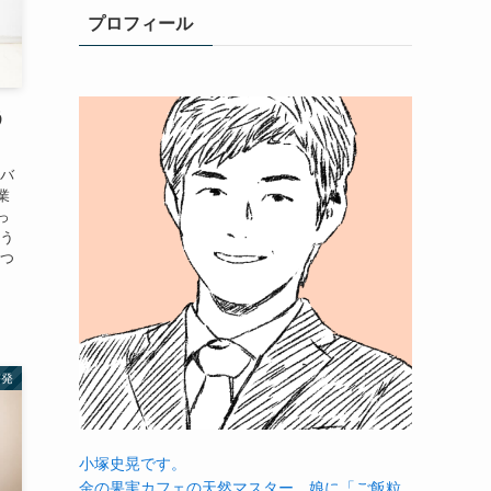
プロフィール
う
をバ
業
っ
そう
えつ
啓発
小塚史晃です。
金の果実カフェの天然マスター。娘に「ご飯粒