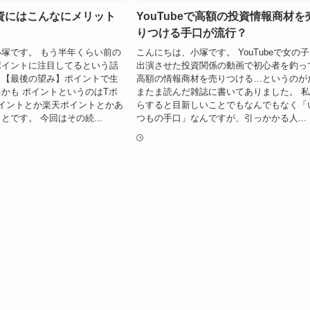
資にはこんなにメリット
YouTubeで高額の投資情報商材を
りつける手口が流行？
塚です。 もう半年くらい前の
こんにちは、小塚です。 YouTubeで女の
ポイントに注目してるという話
出演させた投資関係の動画で初心者を釣っ
。【最後の望み】ポイントで生
高額の情報商材を売りつける…というのが
かも ポイントというのはTポ
またま読んだ雑誌に書いてありました。 
イントとか楽天ポイントとかあ
らすると目新しいことでもなんでもなく「
とです。 今回はその続...
つもの手口」なんですが、引っかかる人...