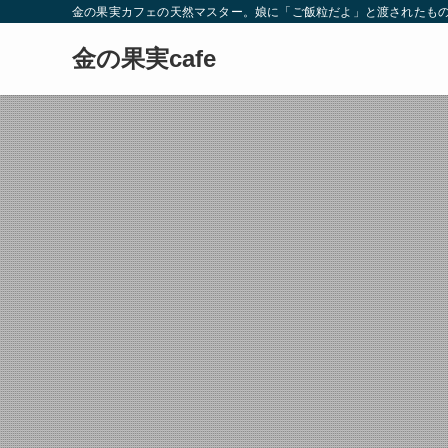
金の果実カフェの天然マスター。娘に「ご飯粒だよ」と渡されたもの
金の果実cafe