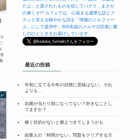
だよ」と渡されたものを信じてパクリ…まさか
の鼻くそ!? カフェでは、心温まる濃厚な話とク
スッと笑える軽やかな話を「情報のミルフィー
は
ユ」にして提供中。800名超のメルマガ読者に癒
しのひとときをお届けしています。
かり
に
ょ
ん全
痴
最近の投稿
年初に立てる今年の目標に意味はない。それ
よりも…
ラム
自粛が当たり前になってない？好きなことし
てますか？
稼ぐ目的がないと燃えつきてしまうかも
副業人の「時間がない」問題をクリアする方