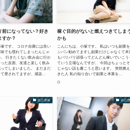
り前になってない？好き
稼ぐ目的がないと燃えつきてしま
ますか？
かも
塚です。 コロナ自粛には良い
こんにちは、小塚です。 私はいつも副業
意味でも慣れてしまったんじゃ
ンバン勧めてますし副業だけじゃなくて本
。 行きたくない飲み会に行か
もバリバリ頑張ってどんどん稼いでいこう
なった反面、友達と楽しく飲み
ていう立場なんですが、 今回はちょっと
ってしまいました。 まだまだ
じゃない話も書こうと思います。 突然燃
て脅されてますが、感染...
きた人 私の知り合いで副業と本業を...
自己啓発
自己