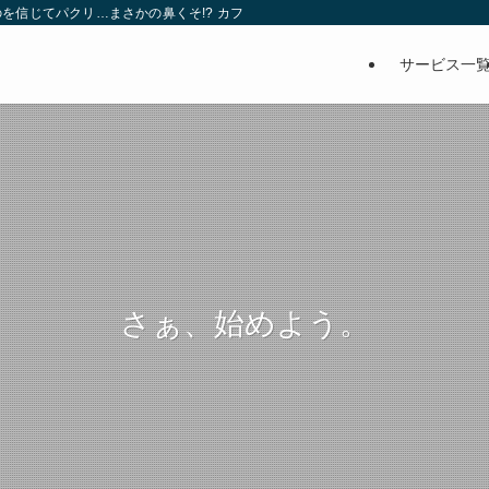
を信じてパクリ…まさかの鼻くそ!? カフェでは、心温まる濃厚な話とクスッと笑
サービス一
さぁ、始めよう。