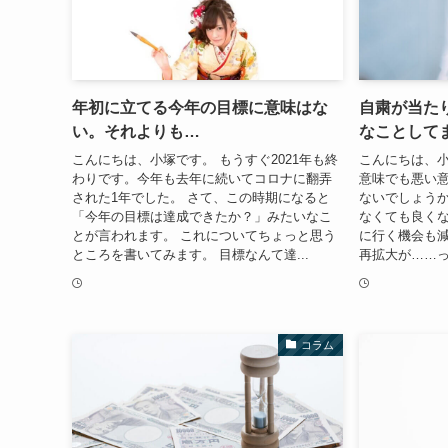
年初に立てる今年の目標に意味はな
自粛が当た
い。それよりも…
なことして
こんにちは、小塚です。 もうすぐ2021年も終
こんにちは、小
わりです。今年も去年に続いてコロナに翻弄
意味でも悪い
された1年でした。 さて、この時期になると
ないでしょうか
「今年の目標は達成できたか？」みたいなこ
なくても良く
とが言われます。 これについてちょっと思う
に行く機会も減
ところを書いてみます。 目標なんて達...
再拡大が……っ
コラム