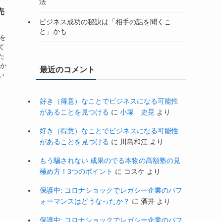
法
売
ビジネス成功の秘訣は「相手の話を聞くこ
と」かも
子を
て
た
私か
最近のコメント
い
好き（得意）なことでビジネスになる可能性
があることを見つける
に
小塚 史晃
より
好き（得意）なことでビジネスになる可能性
があることを見つける
に
川島和江
より
もう騙されない 成果のでる本物の高額塾の見
極め方！3つのポイント
に
コスケ
より
保護中: コロナショックでレガシー企業のパフ
ォーマンスはどうなったか？
に
酒井
より
保護中: コロナショックでレガシー企業のパフ