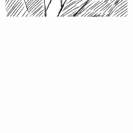
小塚史晃です。
金の果実カフェの天然マスター。娘に「ご飯粒だよ」と
渡されたものを信じてパクリ…まさかの鼻くそ!? カフェ
では、心温まる濃厚な話とクスッと笑える軽やかな話を
「情報のミルフィーユ」にして提供中。800名超のメルマ
ガ読者に癒しのひとときをお届けしています。
最近の投稿
年初に立てる今年の目標に意味はない。それよりも…
自粛が当たり前になってない？好きなことしてます