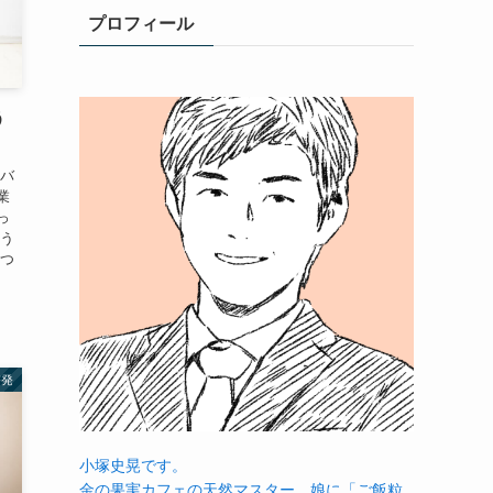
プロフィール
う
をバ
業
っ
そう
えつ
啓発
小塚史晃です。
金の果実カフェの天然マスター。娘に「ご飯粒