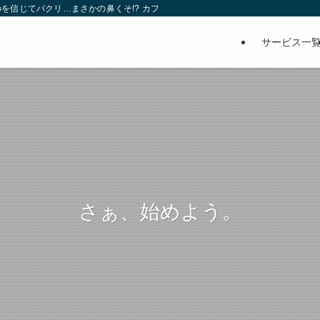
を信じてパクリ…まさかの鼻くそ!? カフェでは、心温まる濃厚な話とクスッと笑
サービス一
さぁ、始めよう。