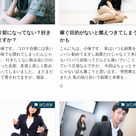
り前になってない？好き
稼ぐ目的がないと燃えつきてしま
ますか？
かも
塚です。 コロナ自粛には良い
こんにちは、小塚です。 私はいつも副業
意味でも慣れてしまったんじゃ
ンバン勧めてますし副業だけじゃなくて本
。 行きたくない飲み会に行か
もバリバリ頑張ってどんどん稼いでいこう
なった反面、友達と楽しく飲み
ていう立場なんですが、 今回はちょっと
ってしまいました。 まだまだ
じゃない話も書こうと思います。 突然燃
て脅されてますが、感染...
きた人 私の知り合いで副業と本業を...
自己啓発
自己