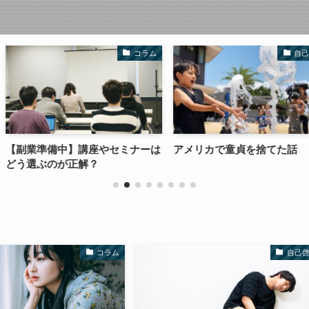
コラム
自己紹介
座やセミナーは
アメリカで童貞を捨てた話
ブログを書か
？
へ
コラム
自己