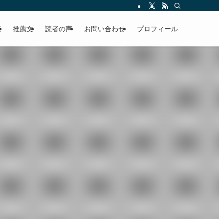
える軽やかな話を「情報のミルフィーユ」にして提供中。800名超のメルマガ読
覧
推薦文
読者の声
お問い合わせ
プロフィール