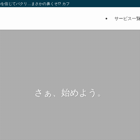
を信じてパクリ…まさかの鼻くそ!? カフェでは、心温まる濃厚な話とクスッと笑
サービス一
さぁ、始めよう。