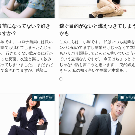
り前になってない？好き
稼ぐ目的がないと燃えつきてしま
ますか？
かも
塚です。 コロナ自粛には良い
こんにちは、小塚です。 私はいつも副業
意味でも慣れてしまったんじゃ
ンバン勧めてますし副業だけじゃなくて本
。 行きたくない飲み会に行か
もバリバリ頑張ってどんどん稼いでいこう
なった反面、友達と楽しく飲み
ていう立場なんですが、 今回はちょっと
ってしまいました。 まだまだ
じゃない話も書こうと思います。 突然燃
て脅されてますが、感染...
きた人 私の知り合いで副業と本業を...
自己啓発
自己