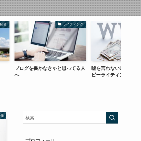
ライティング
コラム
なきゃと思ってる人
嘘を言わない常識的なセールスコ
「好き
ピーライティングがやっと・・・
にしよ
啓発