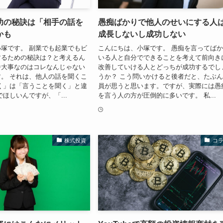
功の秘訣は「相手の話を
愚痴ばかりで他人のせいにする人
かも
成長しないし成功しない
塚です。 副業でも起業でもビ
こんにちは、小塚です。 愚痴を言ってば
するための秘訣は？と考えるん
いる人と自分でできることを考えて前向き
番大事なのはコレなんじゃない
改善していける人とどっちが成功するでし
。 それは、他人の話を聞くこ
うか？ こう問いかけると後者だと、たぶ
く」は「言うことを聞く」と違
員が思うと思います。ですが、実際には愚
でほしいんですが、「...
を言う人の方が圧倒的に多いです。 私...
株式投資
コ