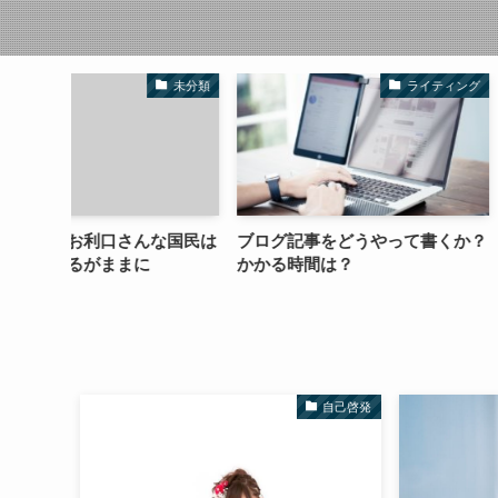
未分類
ライティング
な国民は
ブログ記事をどうやって書くか？
【副業準備中】講
かかる時間は？
どう選ぶのが正解
自己啓発