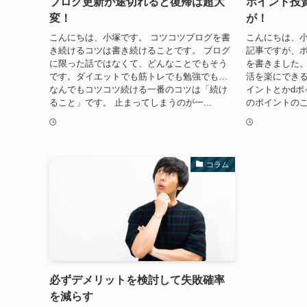
ブログ更新が途切れると復帰は超大
ポイント投
変！
が！
こんにちは、小塚です。 コツコツブログを書
こんにちは、小
き続けるコツは書き続けることです。 ブログ
記事ですが、
に限った話ではなくて、どんなことでもそう
を書きました
です。ダイエットでも筋トレでも勉強でも…
活を楽にできる
なんでもコツコツ続ける一番のコツは「続け
イントとかdポ
ること」です。 止まってしまうのが一...
のポイントのこ
コラム
必ずデメリットを検討して失敗確率
を減らす