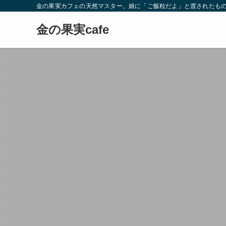
金の果実カフェの天然マスター。娘に「ご飯粒だよ」と渡されたもの
金の果実cafe