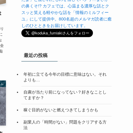
の鼻くそ!? カフェでは、心温まる濃厚な話とク
スッと笑える軽やかな話を「情報のミルフィー
は
ユ」にして提供中。800名超のメルマガ読者に癒
しのひとときをお届けしています。
かり
に
ょ
ん全
痴
最近の投稿
年初に立てる今年の目標に意味はない。それ
よりも…
ラム
自粛が当たり前になってない？好きなことし
てますか？
稼ぐ目的がないと燃えつきてしまうかも
副業人の「時間がない」問題をクリアする方
法