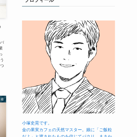
プロフィール
う
をバ
業
っ
そう
えつ
啓発
小塚史晃です。
金の果実カフェの天然マスター。娘に「ご飯粒
だよ」と渡されたものを信じてパクリ…まさか