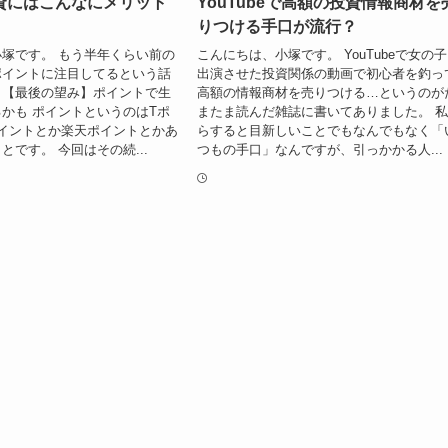
資にはこんなにメリット
YouTubeで高額の投資情報商材を
りつける手口が流行？
塚です。 もう半年くらい前の
こんにちは、小塚です。 YouTubeで女の
ポイントに注目してるという話
出演させた投資関係の動画で初心者を釣っ
。【最後の望み】ポイントで生
高額の情報商材を売りつける…というのが
かも ポイントというのはTポ
またま読んだ雑誌に書いてありました。 
イントとか楽天ポイントとかあ
らすると目新しいことでもなんでもなく「
とです。 今回はその続...
つもの手口」なんですが、引っかかる人...