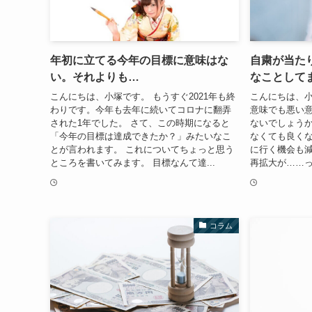
年初に立てる今年の目標に意味はな
自粛が当た
い。それよりも…
なことして
こんにちは、小塚です。 もうすぐ2021年も終
こんにちは、小
わりです。今年も去年に続いてコロナに翻弄
意味でも悪い
された1年でした。 さて、この時期になると
ないでしょうか
「今年の目標は達成できたか？」みたいなこ
なくても良く
とが言われます。 これについてちょっと思う
に行く機会も減
ところを書いてみます。 目標なんて達...
再拡大が……っ
コラム