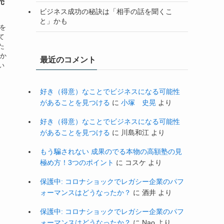
売
ビジネス成功の秘訣は「相手の話を聞くこ
と」かも
子を
て
た
私か
最近のコメント
い
好き（得意）なことでビジネスになる可能性
があることを見つける
に
小塚 史晃
より
好き（得意）なことでビジネスになる可能性
があることを見つける
に
川島和江
より
もう騙されない 成果のでる本物の高額塾の見
極め方！3つのポイント
に
コスケ
より
保護中: コロナショックでレガシー企業のパフ
ォーマンスはどうなったか？
に
酒井
より
保護中: コロナショックでレガシー企業のパフ
ォーマンスはどうなったか？
に
Nao
より