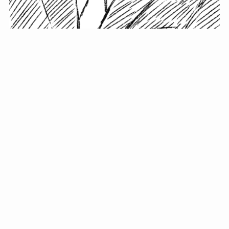
小塚史晃です。
金の果実カフェの天然マスター。娘に「ご飯粒だよ」と
渡されたものを信じてパクリ…まさかの鼻くそ!? カフェ
では、心温まる濃厚な話とクスッと笑える軽やかな話を
「情報のミルフィーユ」にして提供中。800名超のメルマ
ガ読者に癒しのひとときをお届けしています。
最近の投稿
年初に立てる今年の目標に意味はない。それよりも…
自粛が当たり前になってない？好きなことしてます