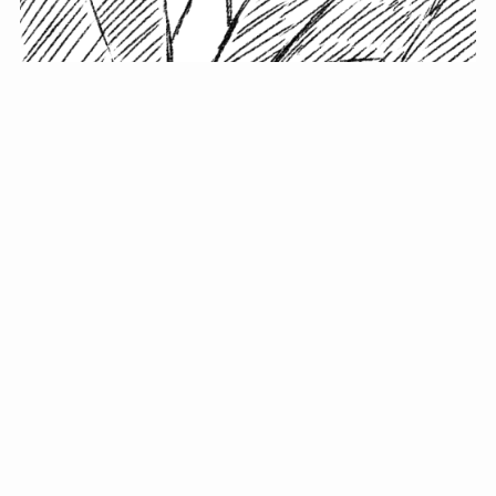
小塚史晃です。
金の果実カフェの天然マスター。娘に「ご飯粒だよ」と
渡されたものを信じてパクリ…まさかの鼻くそ!? カフェ
では、心温まる濃厚な話とクスッと笑える軽やかな話を
「情報のミルフィーユ」にして提供中。800名超のメルマ
ガ読者に癒しのひとときをお届けしています。
最近の投稿
年初に立てる今年の目標に意味はない。それよりも…
自粛が当たり前になってない？好きなことしてます