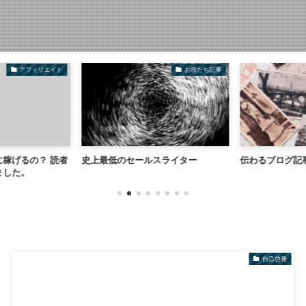
アフィリエイト
お役たち記事
稼げるの？ 読者
史上最低のセールスライター
伝わるブログ記
ました。
自己啓発