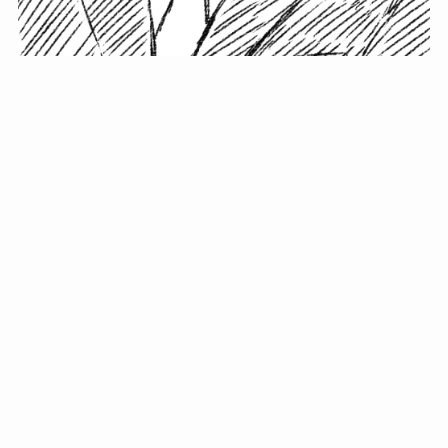
小塚史晃です。
金の果実カフェの天然マスター。娘に「ご飯粒だよ」と
渡されたものを信じてパクリ…まさかの鼻くそ!? カフェ
では、心温まる濃厚な話とクスッと笑える軽やかな話を
「情報のミルフィーユ」にして提供中。800名超のメルマ
ガ読者に癒しのひとときをお届けしています。
最近の投稿
年初に立てる今年の目標に意味はない。それよりも…
自粛が当たり前になってない？好きなことしてます