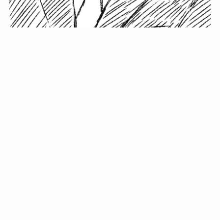
小塚史晃です。
金の果実カフェの天然マスター。娘に「ご飯粒だよ」と
渡されたものを信じてパクリ…まさかの鼻くそ!? カフェ
では、心温まる濃厚な話とクスッと笑える軽やかな話を
「情報のミルフィーユ」にして提供中。800名超のメルマ
ガ読者に癒しのひとときをお届けしています。
最近の投稿
年初に立てる今年の目標に意味はない。それよりも…
自粛が当たり前になってない？好きなことしてます