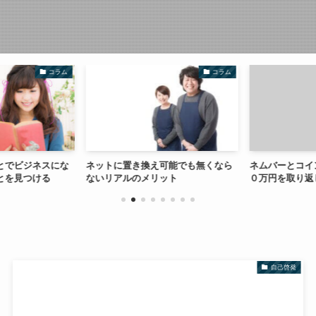
コラム
コラム
とでビジネスにな
ネットに置き換え可能でも無くなら
ネムバーとコイ
とを見つける
ないリアルのメリット
０万円を取り返
自己啓発