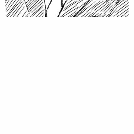
小塚史晃です。
金の果実カフェの天然マスター。娘に「ご飯粒だよ」と
渡されたものを信じてパクリ…まさかの鼻くそ!? カフェ
では、心温まる濃厚な話とクスッと笑える軽やかな話を
「情報のミルフィーユ」にして提供中。800名超のメルマ
ガ読者に癒しのひとときをお届けしています。
最近の投稿
年初に立てる今年の目標に意味はない。それよりも…
自粛が当たり前になってない？好きなことしてます