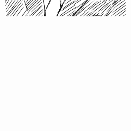
小塚史晃です。
金の果実カフェの天然マスター。娘に「ご飯粒だよ」と
渡されたものを信じてパクリ…まさかの鼻くそ!? カフェ
では、心温まる濃厚な話とクスッと笑える軽やかな話を
「情報のミルフィーユ」にして提供中。800名超のメルマ
ガ読者に癒しのひとときをお届けしています。
最近の投稿
年初に立てる今年の目標に意味はない。それよりも…
自粛が当たり前になってない？好きなことしてます