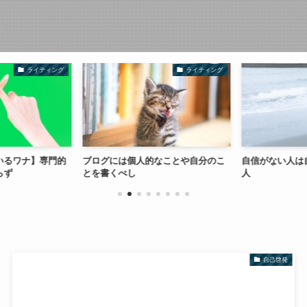
ライティング
ライティング
いるワナ】専門的
ブログには個人的なことや自分のこ
自信がない人は
らず
とを書くべし
人
自己啓発