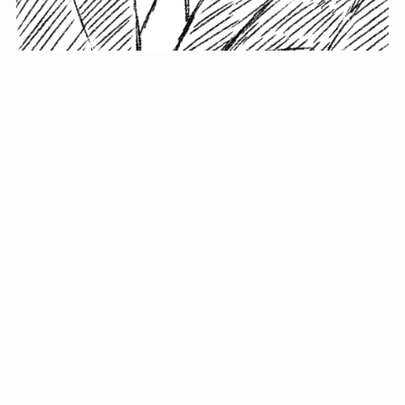
小塚史晃です。
金の果実カフェの天然マスター。娘に「ご飯粒だよ」と
渡されたものを信じてパクリ…まさかの鼻くそ!? カフェ
では、心温まる濃厚な話とクスッと笑える軽やかな話を
「情報のミルフィーユ」にして提供中。800名超のメルマ
ガ読者に癒しのひとときをお届けしています。
最近の投稿
年初に立てる今年の目標に意味はない。それよりも…
自粛が当たり前になってない？好きなことしてます