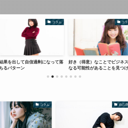
コラム
コラム
過剰になって落
好き（得意）なことでビジネスに
ネットに置き
なる可能性があることを見つける
らないリアル
コラム
自己