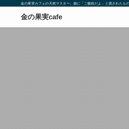
金の果実カフェの天然マスター。娘に「ご飯粒だよ」と渡されたもの
金の果実cafe