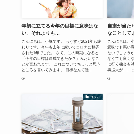
年初に立てる今年の目標に意味はな
自粛が当た
い。それよりも…
なことして
こんにちは、小塚です。 もうすぐ2021年も終
こんにちは、小
わりです。今年も去年に続いてコロナに翻弄
意味でも悪い
された1年でした。 さて、この時期になると
ないでしょうか
「今年の目標は達成できたか？」みたいなこ
なくても良く
とが言われます。 これについてちょっと思う
に行く機会も減
ところを書いてみます。 目標なんて達...
再拡大が……っ
コラム