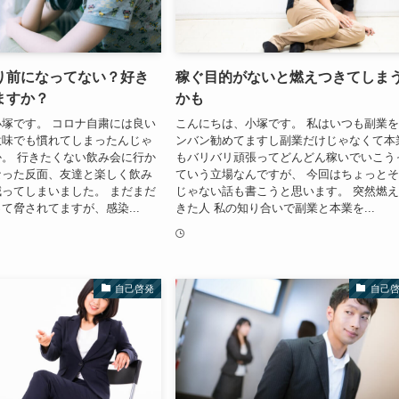
り前になってない？好き
稼ぐ目的がないと燃えつきてしま
ますか？
かも
塚です。 コロナ自粛には良い
こんにちは、小塚です。 私はいつも副業
意味でも慣れてしまったんじゃ
ンバン勧めてますし副業だけじゃなくて本
。 行きたくない飲み会に行か
もバリバリ頑張ってどんどん稼いでいこう
なった反面、友達と楽しく飲み
ていう立場なんですが、 今回はちょっと
ってしまいました。 まだまだ
じゃない話も書こうと思います。 突然燃
て脅されてますが、感染...
きた人 私の知り合いで副業と本業を...
自己啓発
自己