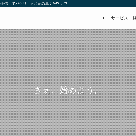
を信じてパクリ…まさかの鼻くそ!? カフェでは、心温まる濃厚な話とクスッと笑
サービス一
さぁ、始めよう。