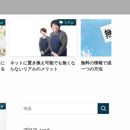
コラム
お役たち記事
換え可能でも無くな
無料の情報で成果をあげるたった
楽しい
のメリット
一つの方法
きる時
啓発