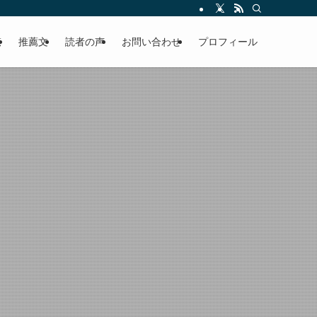
える軽やかな話を「情報のミルフィーユ」にして提供中。800名超のメルマガ読
覧
推薦文
読者の声
お問い合わせ
プロフィール