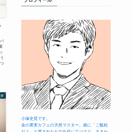
プロフィール
う
をバ
業
っ
そう
えつ
啓発
小塚史晃です。
金の果実カフェの天然マスター。娘に「ご飯粒
だよ」と渡されたものを信じてパクリ…まさか