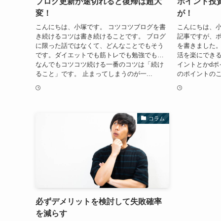
ブログ更新が途切れると復帰は超大
ポイント投
変！
が！
こんにちは、小塚です。 コツコツブログを書
こんにちは、小
き続けるコツは書き続けることです。 ブログ
記事ですが、
に限った話ではなくて、どんなことでもそう
を書きました
です。ダイエットでも筋トレでも勉強でも…
活を楽にできる
なんでもコツコツ続ける一番のコツは「続け
イントとかdポ
ること」です。 止まってしまうのが一...
のポイントのこ
コラム
必ずデメリットを検討して失敗確率
を減らす