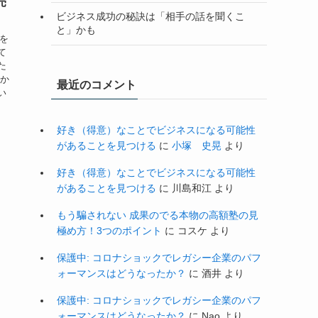
売
ビジネス成功の秘訣は「相手の話を聞くこ
と」かも
子を
て
た
私か
最近のコメント
い
好き（得意）なことでビジネスになる可能性
があることを見つける
に
小塚 史晃
より
好き（得意）なことでビジネスになる可能性
があることを見つける
に
川島和江
より
もう騙されない 成果のでる本物の高額塾の見
極め方！3つのポイント
に
コスケ
より
保護中: コロナショックでレガシー企業のパフ
ォーマンスはどうなったか？
に
酒井
より
保護中: コロナショックでレガシー企業のパフ
ォーマンスはどうなったか？
に
Nao
より