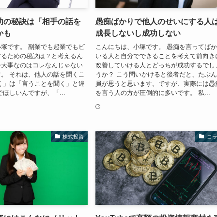
功の秘訣は「相手の話を
愚痴ばかりで他人のせいにする人
かも
成長しないし成功しない
塚です。 副業でも起業でもビ
こんにちは、小塚です。 愚痴を言ってば
するための秘訣は？と考えるん
いる人と自分でできることを考えて前向き
番大事なのはコレなんじゃない
改善していける人とどっちが成功するでし
。 それは、他人の話を聞くこ
うか？ こう問いかけると後者だと、たぶ
く」は「言うことを聞く」と違
員が思うと思います。ですが、実際には愚
でほしいんですが、「...
を言う人の方が圧倒的に多いです。 私...
株式投資
コ