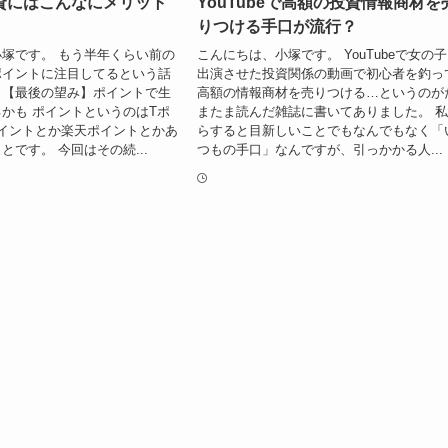
資にはこんなにメリット
YouTubeで高額の投資情報商材を
りつける手口が流行？
塚です。 もう半年くらい前の
こんにちは、小塚です。 YouTubeで女の
ポイントに注目してるという話
出演させた投資関係の動画で初心者を釣っ
。【最後の望み】ポイントで生
高額の情報商材を売りつける…というのが
かも ポイントというのはTポ
またま読んだ雑誌に書いてありました。 
イントとか楽天ポイントとかあ
らすると目新しいことでもなんでもなく「
とです。 今回はその続...
つもの手口」なんですが、引っかかる人...