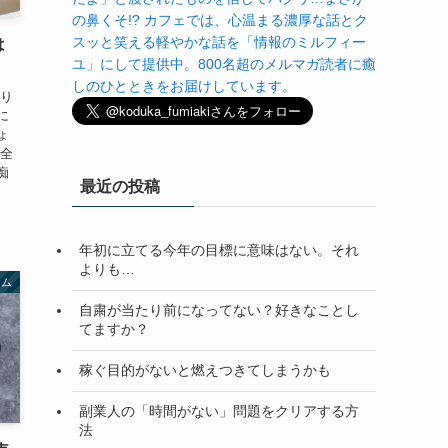
の鼻くそ!? カフェでは、心温まる濃厚な話とク
スッと笑える軽やかな話を「情報のミルフィー
は
ユ」にして提供中。800名超のメルマガ読者に癒
しのひとときをお届けしています。
かり
に
ょ
ん全
痴
最近の投稿
年初に立てる今年の目標に意味はない。それ
よりも…
ラム
自粛が当たり前になってない？好きなことし
てますか？
稼ぐ目的がないと燃えつきてしまうかも
副業人の「時間がない」問題をクリアする方
法