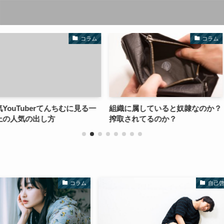
コラム
コラム
んちむに見る一
組織に属していると奴隷なのか？
ブログを書か
方
搾取されてるのか？
へ
コラム
自己