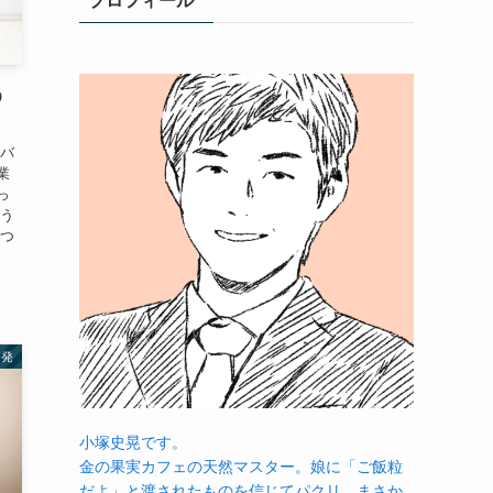
プロフィール
う
をバ
業
っ
そう
えつ
啓発
小塚史晃です。
金の果実カフェの天然マスター。娘に「ご飯粒
だよ」と渡されたものを信じてパクリ…まさか