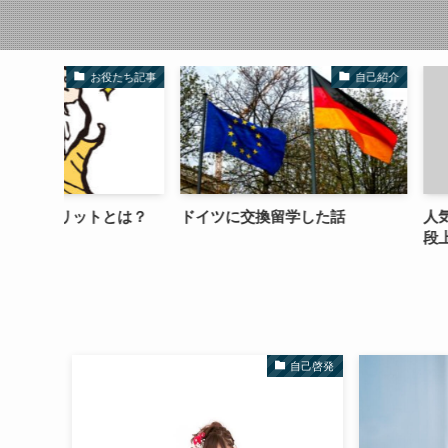
役たち記事
自己紹介
とは？
ドイツに交換留学した話
人気YouTuberて
段上の人気の出し
自己啓発