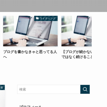
ライティング
ライティング
なきゃと思ってる人
【ブログが続かない人】アクセス
【副業
ではなく続けることを目標に
らレバ
啓発