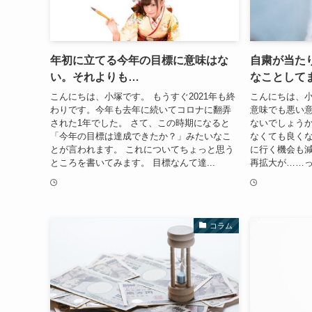
年初に立てる今年の目標に意味はな
自粛が当た
い。それよりも…
なことして
こんにちは、小塚です。 もうすぐ2021年も終
こんにちは、小
わりです。今年も去年に続いてコロナに翻弄
意味でも悪い
された1年でした。 さて、この時期になると
ないでしょうか
「今年の目標は達成できたか？」みたいなこ
なくても良く
とが言われます。 これについてちょっと思う
に行く機会も減
ところを書いてみます。 目標なんて達...
再拡大が……っ
コラム