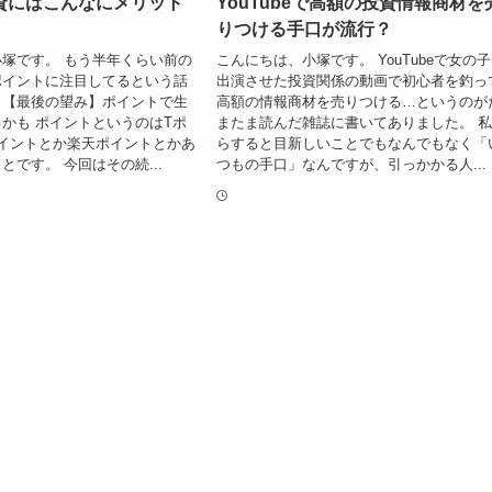
資にはこんなにメリット
YouTubeで高額の投資情報商材を
りつける手口が流行？
塚です。 もう半年くらい前の
こんにちは、小塚です。 YouTubeで女の
ポイントに注目してるという話
出演させた投資関係の動画で初心者を釣っ
。【最後の望み】ポイントで生
高額の情報商材を売りつける…というのが
かも ポイントというのはTポ
またま読んだ雑誌に書いてありました。 
イントとか楽天ポイントとかあ
らすると目新しいことでもなんでもなく「
とです。 今回はその続...
つもの手口」なんですが、引っかかる人...