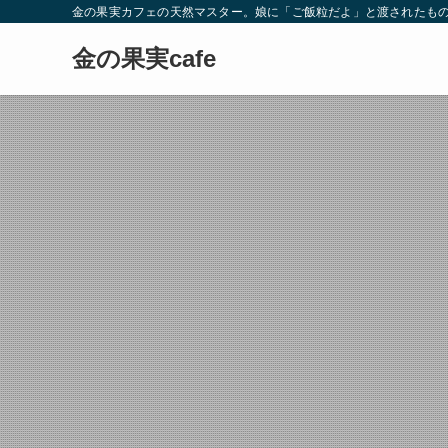
金の果実カフェの天然マスター。娘に「ご飯粒だよ」と渡されたもの
金の果実cafe