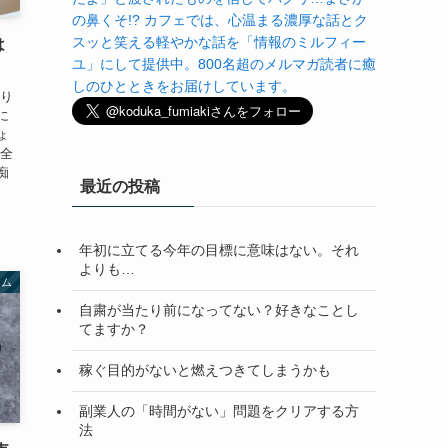
の鼻くそ!? カフェでは、心温まる濃厚な話とク
スッと笑える軽やかな話を「情報のミルフィー
は
ユ」にして提供中。800名超のメルマガ読者に癒
しのひとときをお届けしています。
かり
に
ょ
ん全
痴
最近の投稿
年初に立てる今年の目標に意味はない。それ
よりも…
ラム
自粛が当たり前になってない？好きなことし
てますか？
稼ぐ目的がないと燃えつきてしまうかも
副業人の「時間がない」問題をクリアする方
法