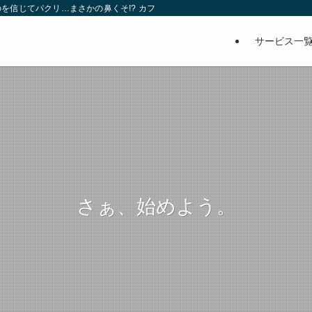
を信じてパクリ…まさかの鼻くそ!? カフェでは、心温まる濃厚な話とクスッと笑
サービス一
さぁ、始めよう。