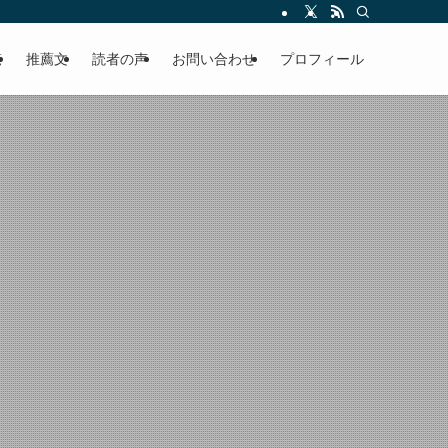
える軽やかな話を「情報のミルフィーユ」にして提供中。800名超のメルマガ読
覧
推薦文
読者の声
お問い合わせ
プロフィール