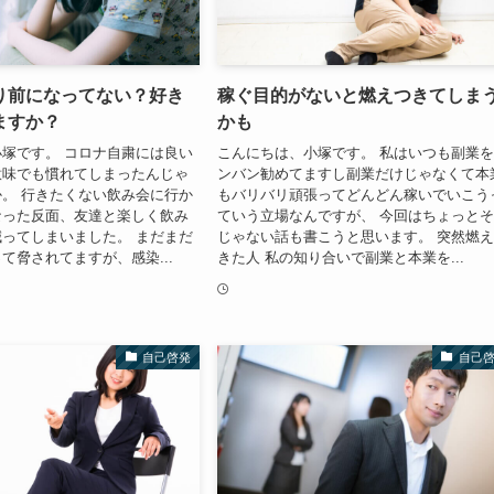
り前になってない？好き
稼ぐ目的がないと燃えつきてしま
ますか？
かも
塚です。 コロナ自粛には良い
こんにちは、小塚です。 私はいつも副業
意味でも慣れてしまったんじゃ
ンバン勧めてますし副業だけじゃなくて本
。 行きたくない飲み会に行か
もバリバリ頑張ってどんどん稼いでいこう
なった反面、友達と楽しく飲み
ていう立場なんですが、 今回はちょっと
ってしまいました。 まだまだ
じゃない話も書こうと思います。 突然燃
て脅されてますが、感染...
きた人 私の知り合いで副業と本業を...
自己啓発
自己