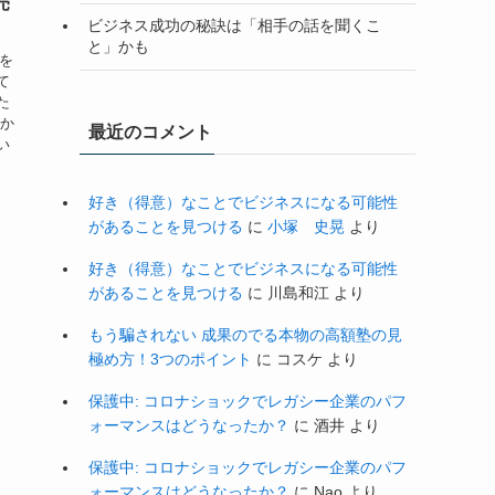
売
ビジネス成功の秘訣は「相手の話を聞くこ
と」かも
子を
て
た
私か
最近のコメント
い
好き（得意）なことでビジネスになる可能性
があることを見つける
に
小塚 史晃
より
好き（得意）なことでビジネスになる可能性
があることを見つける
に
川島和江
より
もう騙されない 成果のでる本物の高額塾の見
極め方！3つのポイント
に
コスケ
より
保護中: コロナショックでレガシー企業のパフ
ォーマンスはどうなったか？
に
酒井
より
保護中: コロナショックでレガシー企業のパフ
ォーマンスはどうなったか？
に
Nao
より