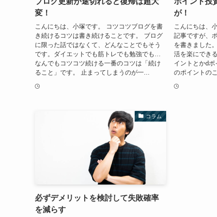
ブログ更新が途切れると復帰は超大
ポイント投
変！
が！
こんにちは、小塚です。 コツコツブログを書
こんにちは、小
き続けるコツは書き続けることです。 ブログ
記事ですが、
に限った話ではなくて、どんなことでもそう
を書きました
です。ダイエットでも筋トレでも勉強でも…
活を楽にできる
なんでもコツコツ続ける一番のコツは「続け
イントとかdポ
ること」です。 止まってしまうのが一...
のポイントのこ
コラム
必ずデメリットを検討して失敗確率
を減らす