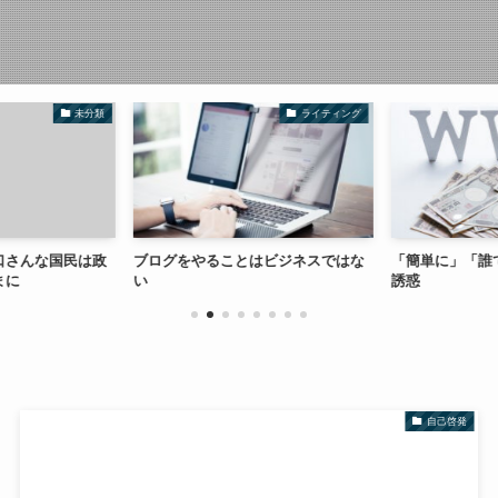
未分類
ライティング
口さんな国民は政
ブログをやることはビジネスではな
「簡単に」「誰
まに
い
誘惑
自己啓発