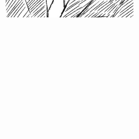
小塚史晃です。
金の果実カフェの天然マスター。娘に「ご飯粒だよ」と
渡されたものを信じてパクリ…まさかの鼻くそ!? カフェ
では、心温まる濃厚な話とクスッと笑える軽やかな話を
「情報のミルフィーユ」にして提供中。800名超のメルマ
ガ読者に癒しのひとときをお届けしています。
最近の投稿
年初に立てる今年の目標に意味はない。それよりも…
自粛が当たり前になってない？好きなことしてます