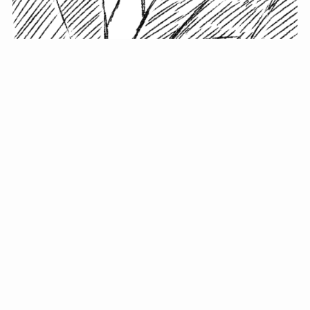
小塚史晃です。
金の果実カフェの天然マスター。娘に「ご飯粒だよ」と
渡されたものを信じてパクリ…まさかの鼻くそ!? カフェ
では、心温まる濃厚な話とクスッと笑える軽やかな話を
「情報のミルフィーユ」にして提供中。800名超のメルマ
ガ読者に癒しのひとときをお届けしています。
最近の投稿
年初に立てる今年の目標に意味はない。それよりも…
自粛が当たり前になってない？好きなことしてます