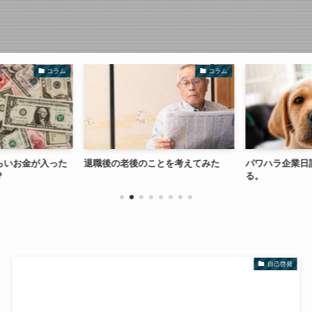
コラム
コラム
らいお金が入った
退職後の老後のことを考えてみた
パワハラ企業日
？
る。
自己啓発