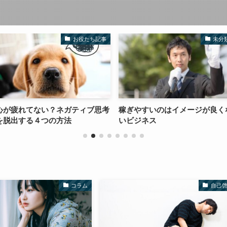
お役たち記事
未分類
ネガティブ思考
稼ぎやすいのはイメージが良くな
どの成功者の
方法
いビジネス
法を信じるべ
コラム
自己