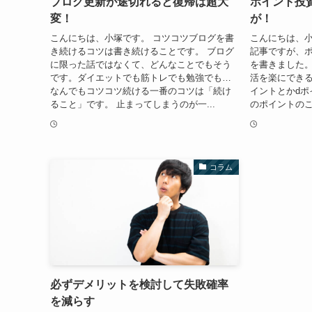
ブログ更新が途切れると復帰は超大
ポイント投
変！
が！
こんにちは、小塚です。 コツコツブログを書
こんにちは、小
き続けるコツは書き続けることです。 ブログ
記事ですが、
に限った話ではなくて、どんなことでもそう
を書きました
です。ダイエットでも筋トレでも勉強でも…
活を楽にできる
なんでもコツコツ続ける一番のコツは「続け
イントとかdポ
ること」です。 止まってしまうのが一...
のポイントのこ
コラム
必ずデメリットを検討して失敗確率
を減らす