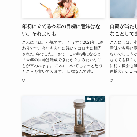
年初に立てる今年の目標に意味はな
自粛が当た
い。それよりも…
なことして
こんにちは、小塚です。 もうすぐ2021年も終
こんにちは、小
わりです。今年も去年に続いてコロナに翻弄
意味でも悪い
された1年でした。 さて、この時期になると
ないでしょうか
「今年の目標は達成できたか？」みたいなこ
なくても良く
とが言われます。 これについてちょっと思う
に行く機会も減
ところを書いてみます。 目標なんて達...
再拡大が……っ
コラム