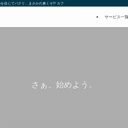
を信じてパクリ…まさかの鼻くそ!? カフェでは、心温まる濃厚な話とクスッと笑
サービス一
さぁ、始めよう。