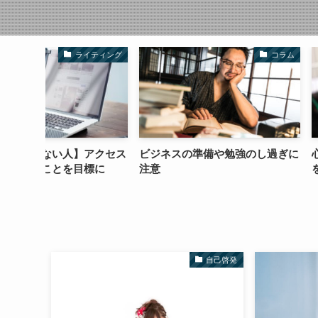
イティング
コラム
アクセス
ビジネスの準備や勉強のし過ぎに
心が疲れてない？
標に
注意
を脱出する４つの
自己啓発