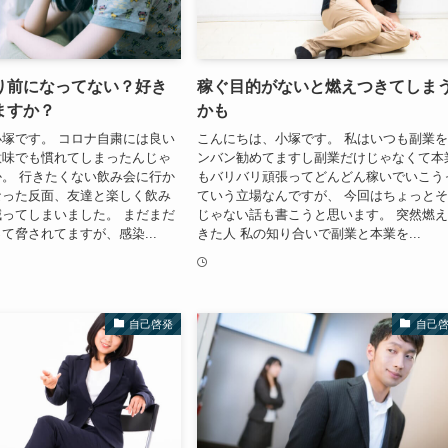
り前になってない？好き
稼ぐ目的がないと燃えつきてしま
ますか？
かも
塚です。 コロナ自粛には良い
こんにちは、小塚です。 私はいつも副業
意味でも慣れてしまったんじゃ
ンバン勧めてますし副業だけじゃなくて本
。 行きたくない飲み会に行か
もバリバリ頑張ってどんどん稼いでいこう
なった反面、友達と楽しく飲み
ていう立場なんですが、 今回はちょっと
ってしまいました。 まだまだ
じゃない話も書こうと思います。 突然燃
て脅されてますが、感染...
きた人 私の知り合いで副業と本業を...
自己啓発
自己