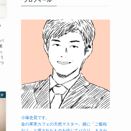
プロフィール
う
をバ
業
っ
そう
えつ
啓発
小塚史晃です。
金の果実カフェの天然マスター。娘に「ご飯粒
だよ」と渡されたものを信じてパクリ…まさか