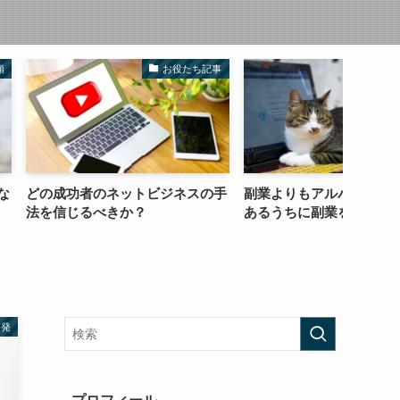
お役たち記事
コラム
ネットビジネスの手
副業よりもアルバイトを。余裕の
コツコ
きか？
あるうちに副業を。
るかど
啓発