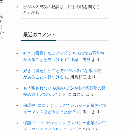
売
ビジネス成功の秘訣は「相手の話を聞くこ
と」かも
子を
て
た
私か
最近のコメント
い
好き（得意）なことでビジネスになる可能性
があることを見つける
に
小塚 史晃
より
好き（得意）なことでビジネスになる可能性
があることを見つける
に
川島和江
より
もう騙されない 成果のでる本物の高額塾の見
極め方！3つのポイント
に
コスケ
より
保護中: コロナショックでレガシー企業のパフ
ォーマンスはどうなったか？
に
酒井
より
保護中: コロナショックでレガシー企業のパフ
ォーマンスはどうなったか？
に
Nao
より