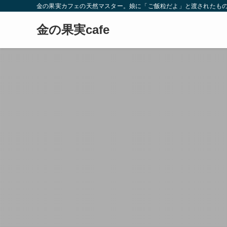
金の果実カフェの天然マスター。娘に「ご飯粒だよ」と渡されたもの
金の果実cafe