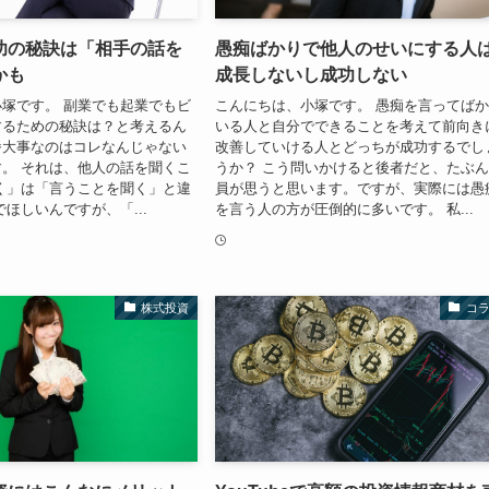
功の秘訣は「相手の話を
愚痴ばかりで他人のせいにする人
かも
成長しないし成功しない
塚です。 副業でも起業でもビ
こんにちは、小塚です。 愚痴を言ってば
するための秘訣は？と考えるん
いる人と自分でできることを考えて前向き
番大事なのはコレなんじゃない
改善していける人とどっちが成功するでし
。 それは、他人の話を聞くこ
うか？ こう問いかけると後者だと、たぶ
く」は「言うことを聞く」と違
員が思うと思います。ですが、実際には愚
でほしいんですが、「...
を言う人の方が圧倒的に多いです。 私...
株式投資
コ