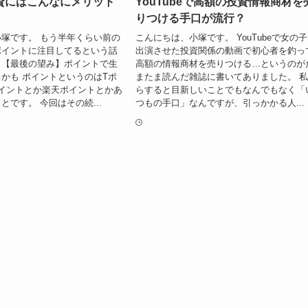
資にはこんなにメリット
YouTubeで高額の投資情報商材を
りつける手口が流行？
塚です。 もう半年くらい前の
こんにちは、小塚です。 YouTubeで女の
ポイントに注目してるという話
出演させた投資関係の動画で初心者を釣っ
。【最後の望み】ポイントで生
高額の情報商材を売りつける…というのが
かも ポイントというのはTポ
またま読んだ雑誌に書いてありました。 
イントとか楽天ポイントとかあ
らすると目新しいことでもなんでもなく「
とです。 今回はその続...
つもの手口」なんですが、引っかかる人...