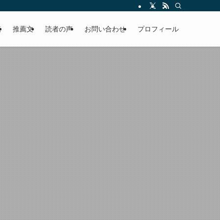
える軽やかな話を「情報のミルフィーユ」にして提供中。800名超のメルマガ読
覧
推薦文
読者の声
お問い合わせ
プロフィール