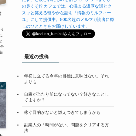
の鼻くそ!? カフェでは、心温まる濃厚な話とク
スッと笑える軽やかな話を「情報のミルフィー
は
ユ」にして提供中。800名超のメルマガ読者に癒
しのひとときをお届けしています。
かり
に
ょ
ん全
痴
最近の投稿
年初に立てる今年の目標に意味はない。それ
よりも…
ラム
自粛が当たり前になってない？好きなことし
てますか？
稼ぐ目的がないと燃えつきてしまうかも
副業人の「時間がない」問題をクリアする方
法