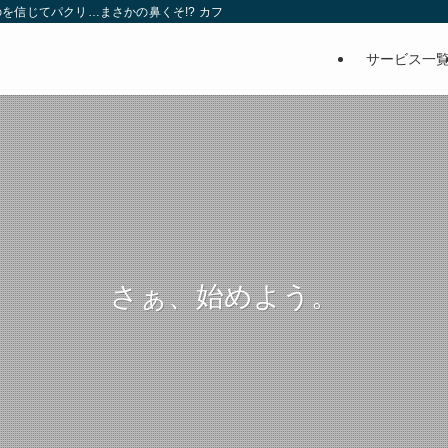
を信じてパクリ…まさかの鼻くそ!? カフェでは、心温まる濃厚な話とクスッと笑
サービス一
さぁ、始めよう。