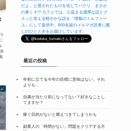
だよ」と渡されたものを信じてパクリ…まさか
の鼻くそ!? カフェでは、心温まる濃厚な話とク
スッと笑える軽やかな話を「情報のミルフィー
は
ユ」にして提供中。800名超のメルマガ読者に癒
しのひとときをお届けしています。
かり
に
ょ
ん全
痴
最近の投稿
年初に立てる今年の目標に意味はない。それ
よりも…
ラム
自粛が当たり前になってない？好きなことし
てますか？
稼ぐ目的がないと燃えつきてしまうかも
副業人の「時間がない」問題をクリアする方