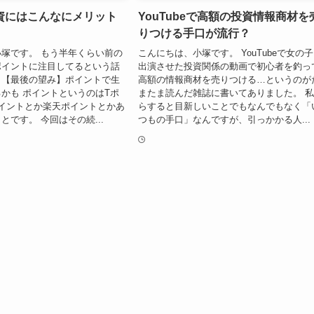
資にはこんなにメリット
YouTubeで高額の投資情報商材を
りつける手口が流行？
塚です。 もう半年くらい前の
こんにちは、小塚です。 YouTubeで女の
ポイントに注目してるという話
出演させた投資関係の動画で初心者を釣っ
。【最後の望み】ポイントで生
高額の情報商材を売りつける…というのが
かも ポイントというのはTポ
またま読んだ雑誌に書いてありました。 
イントとか楽天ポイントとかあ
らすると目新しいことでもなんでもなく「
とです。 今回はその続...
つもの手口」なんですが、引っかかる人...