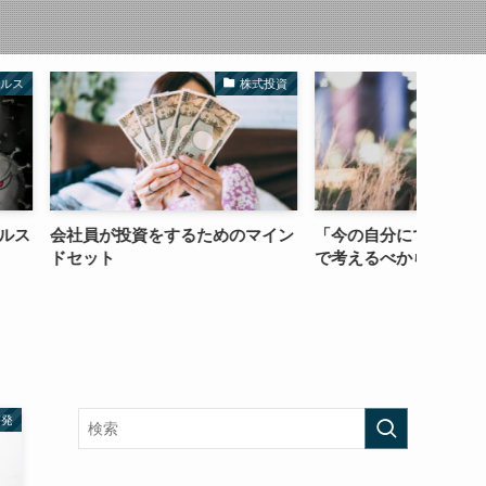
株式投資
コラム
をするためのマイン
「今の自分にできること」の範囲
【解説
で考えるべからず
の稼ぎ
啓発