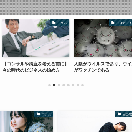
コラム
コロナウイルス
を考える前に】
人類がウイルスであり、ウイルス
会社員が投資
スの始め方
がワクチンである
ドセット
コラム
自己