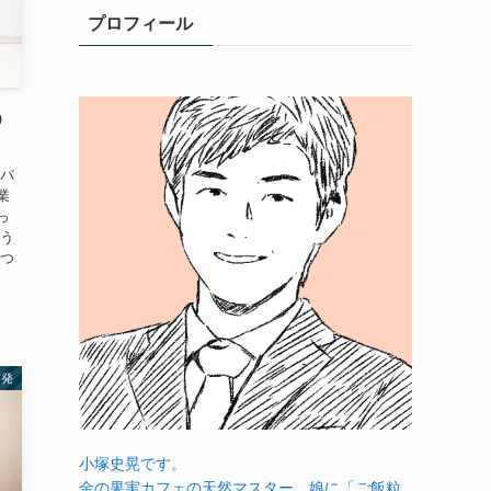
プロフィール
う
をバ
業
っ
そう
えつ
啓発
小塚史晃です。
金の果実カフェの天然マスター。娘に「ご飯粒