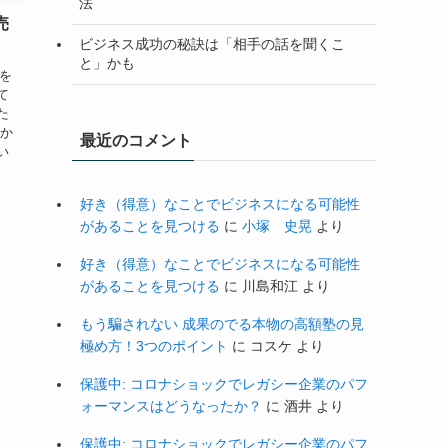
法
売
ビジネス成功の秘訣は「相手の話を聞くこ
と」かも
子を
て
た
私か
最近のコメント
い
好き（得意）なことでビジネスになる可能性
があることを見つける
に
小塚 史晃
より
好き（得意）なことでビジネスになる可能性
があることを見つける
に
川島和江
より
もう騙されない 成果のでる本物の高額塾の見
極め方！3つのポイント
に
コスケ
より
保護中: コロナショックでレガシー企業のパフ
ォーマンスはどうなったか？
に
酒井
より
保護中: コロナショックでレガシー企業のパフ