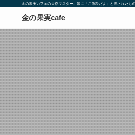
金の果実カフェの天然マスター。娘に「ご飯粒だよ」と渡されたもの
金の果実cafe