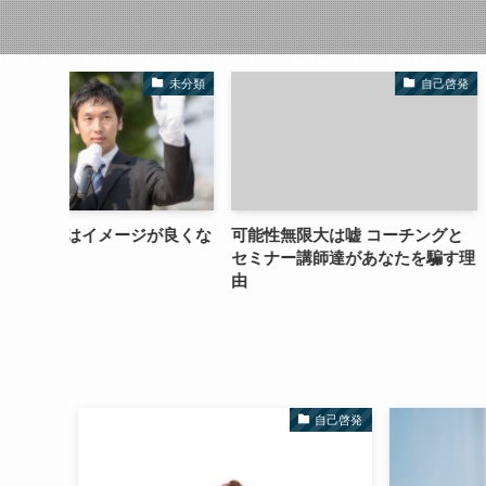
未分類
自己啓発
が良くな
可能性無限大は嘘 コーチングと
【コンサルや講座
セミナー講師達があなたを騙す理
今の時代のビジネ
由
自己啓発