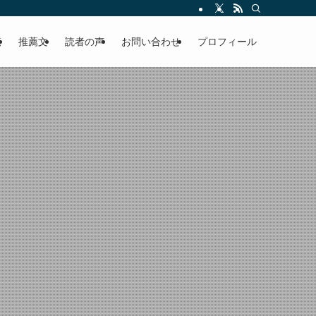
える軽やかな話を「情報のミルフィーユ」にして提供中。800名超のメルマガ読
覧
推薦文
読者の声
お問い合わせ
プロフィール