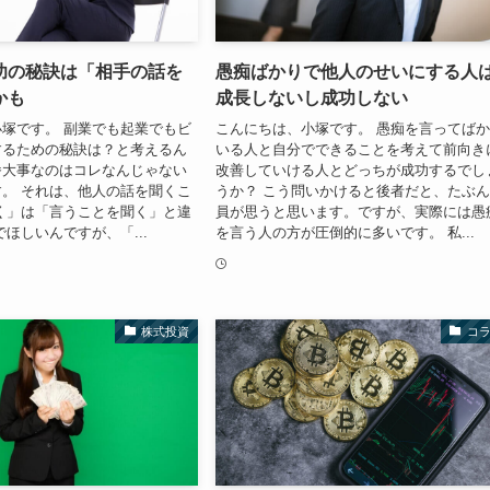
功の秘訣は「相手の話を
愚痴ばかりで他人のせいにする人
かも
成長しないし成功しない
塚です。 副業でも起業でもビ
こんにちは、小塚です。 愚痴を言ってば
するための秘訣は？と考えるん
いる人と自分でできることを考えて前向き
番大事なのはコレなんじゃない
改善していける人とどっちが成功するでし
。 それは、他人の話を聞くこ
うか？ こう問いかけると後者だと、たぶ
く」は「言うことを聞く」と違
員が思うと思います。ですが、実際には愚
でほしいんですが、「...
を言う人の方が圧倒的に多いです。 私...
株式投資
コ