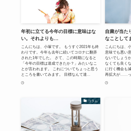
年初に立てる今年の目標に意味はな
自粛が当た
い。それよりも…
なことして
こんにちは、小塚です。 もうすぐ2021年も終
こんにちは、小
わりです。今年も去年に続いてコロナに翻弄
意味でも悪い
された1年でした。 さて、この時期になると
ないでしょうか
「今年の目標は達成できたか？」みたいなこ
なくても良く
とが言われます。 これについてちょっと思う
に行く機会も減
ところを書いてみます。 目標なんて達...
再拡大が……っ
コラム