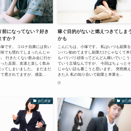
り前になってない？好き
稼ぐ目的がないと燃えつきてしま
ますか？
かも
塚です。 コロナ自粛には良い
こんにちは、小塚です。 私はいつも副業
意味でも慣れてしまったんじゃ
ンバン勧めてますし副業だけじゃなくて本
。 行きたくない飲み会に行か
もバリバリ頑張ってどんどん稼いでいこう
なった反面、友達と楽しく飲み
ていう立場なんですが、 今回はちょっと
ってしまいました。 まだまだ
じゃない話も書こうと思います。 突然燃
て脅されてますが、感染...
きた人 私の知り合いで副業と本業を...
自己啓発
自己