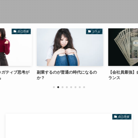
自己啓発
コラム
ネガティブ思考が
副業するのが普通の時代になるの
【会社員最強】
も
か？
ランス
自己啓発