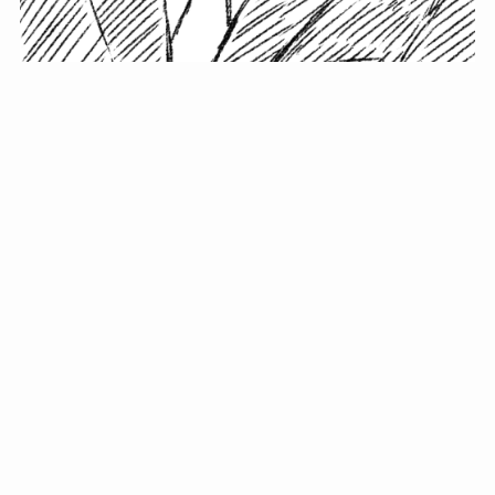
小塚史晃です。
金の果実カフェの天然マスター。娘に「ご飯粒だよ」と
渡されたものを信じてパクリ…まさかの鼻くそ!? カフェ
では、心温まる濃厚な話とクスッと笑える軽やかな話を
「情報のミルフィーユ」にして提供中。800名超のメルマ
ガ読者に癒しのひとときをお届けしています。
最近の投稿
年初に立てる今年の目標に意味はない。それよりも…
自粛が当たり前になってない？好きなことしてます