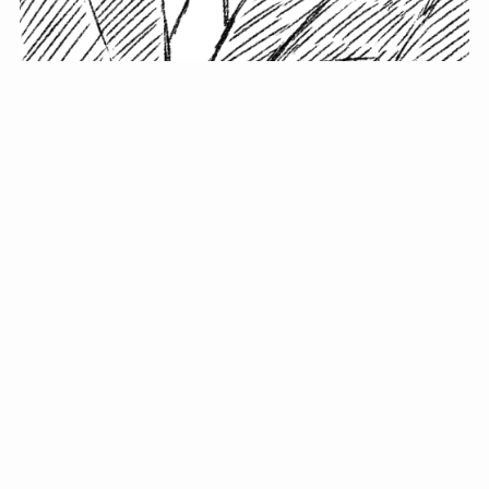
小塚史晃です。
金の果実カフェの天然マスター。娘に「ご飯粒だよ」と
渡されたものを信じてパクリ…まさかの鼻くそ!? カフェ
では、心温まる濃厚な話とクスッと笑える軽やかな話を
「情報のミルフィーユ」にして提供中。800名超のメルマ
ガ読者に癒しのひとときをお届けしています。
最近の投稿
年初に立てる今年の目標に意味はない。それよりも…
自粛が当たり前になってない？好きなことしてます