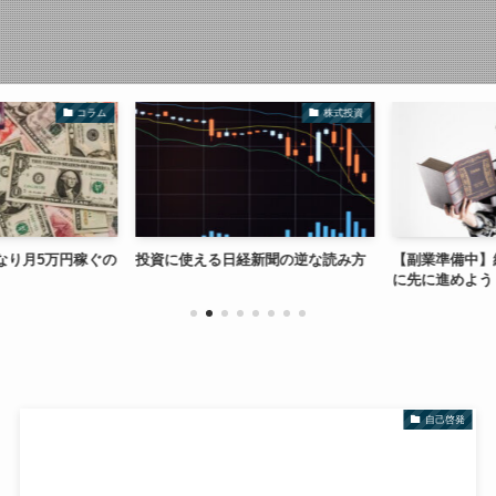
コラム
株式投資
り月5万円稼ぐの
投資に使える日経新聞の逆な読み方
【副業準備中】
に先に進めよう
自己啓発