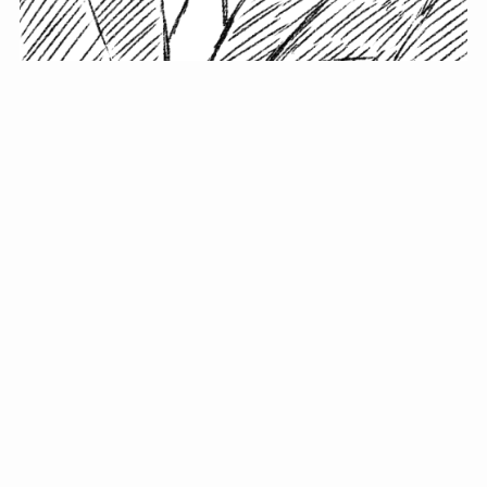
小塚史晃です。
金の果実カフェの天然マスター。娘に「ご飯粒だよ」と
渡されたものを信じてパクリ…まさかの鼻くそ!? カフェ
では、心温まる濃厚な話とクスッと笑える軽やかな話を
「情報のミルフィーユ」にして提供中。800名超のメルマ
ガ読者に癒しのひとときをお届けしています。
最近の投稿
年初に立てる今年の目標に意味はない。それよりも…
自粛が当たり前になってない？好きなことしてます