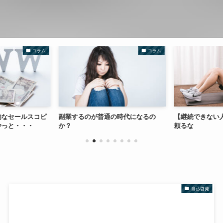
コラム
コラム
的なセールスコピ
副業するのが普通の時代になるの
【継続できない
やっと・・・
か？
頼るな
自己啓発