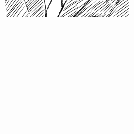
小塚史晃です。
金の果実カフェの天然マスター。娘に「ご飯粒だよ」と
渡されたものを信じてパクリ…まさかの鼻くそ!? カフェ
では、心温まる濃厚な話とクスッと笑える軽やかな話を
「情報のミルフィーユ」にして提供中。800名超のメルマ
ガ読者に癒しのひとときをお届けしています。
最近の投稿
年初に立てる今年の目標に意味はない。それよりも…
自粛が当たり前になってない？好きなことしてます