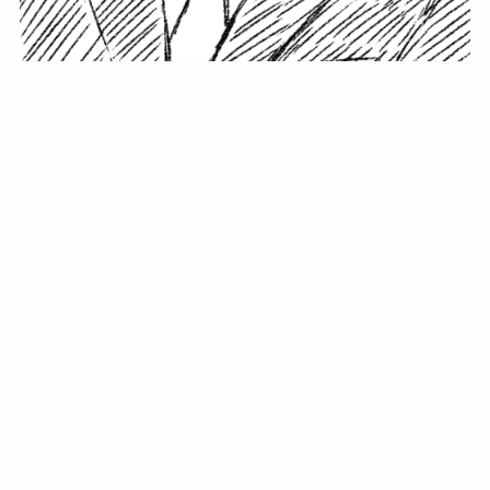
小塚史晃です。
金の果実カフェの天然マスター。娘に「ご飯粒だよ」と
渡されたものを信じてパクリ…まさかの鼻くそ!? カフェ
では、心温まる濃厚な話とクスッと笑える軽やかな話を
「情報のミルフィーユ」にして提供中。800名超のメルマ
ガ読者に癒しのひとときをお届けしています。
最近の投稿
年初に立てる今年の目標に意味はない。それよりも…
自粛が当たり前になってない？好きなことしてます