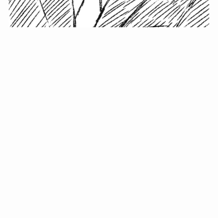
小塚史晃です。
金の果実カフェの天然マスター。娘に「ご飯粒だよ」と
渡されたものを信じてパクリ…まさかの鼻くそ!? カフェ
では、心温まる濃厚な話とクスッと笑える軽やかな話を
「情報のミルフィーユ」にして提供中。800名超のメルマ
ガ読者に癒しのひとときをお届けしています。
最近の投稿
年初に立てる今年の目標に意味はない。それよりも…
自粛が当たり前になってない？好きなことしてます