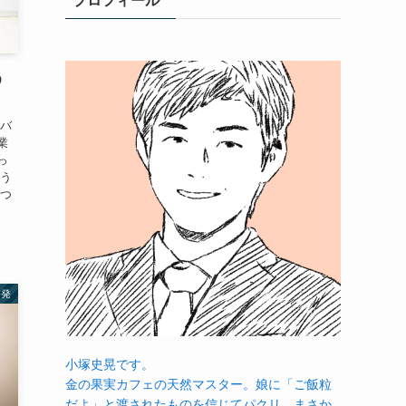
プロフィール
う
をバ
業
っ
そう
えつ
啓発
小塚史晃です。
金の果実カフェの天然マスター。娘に「ご飯粒
だよ」と渡されたものを信じてパクリ…まさか