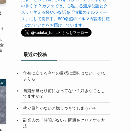
の鼻くそ!? カフェでは、心温まる濃厚な話とク
スッと笑える軽やかな話を「情報のミルフィー
は
ユ」にして提供中。800名超のメルマガ読者に癒
しのひとときをお届けしています。
かり
に
ょ
ん全
痴
最近の投稿
年初に立てる今年の目標に意味はない。それ
よりも…
ラム
自粛が当たり前になってない？好きなことし
てますか？
稼ぐ目的がないと燃えつきてしまうかも
副業人の「時間がない」問題をクリアする方
法