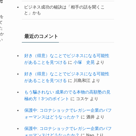
売
ビジネス成功の秘訣は「相手の話を聞くこ
と」かも
子を
て
た
私か
最近のコメント
い
好き（得意）なことでビジネスになる可能性
があることを見つける
に
小塚 史晃
より
好き（得意）なことでビジネスになる可能性
があることを見つける
に
川島和江
より
もう騙されない 成果のでる本物の高額塾の見
極め方！3つのポイント
に
コスケ
より
保護中: コロナショックでレガシー企業のパフ
ォーマンスはどうなったか？
に
酒井
より
保護中: コロナショックでレガシー企業のパフ
ォーマンスはどうなったか？
に
Nao
より