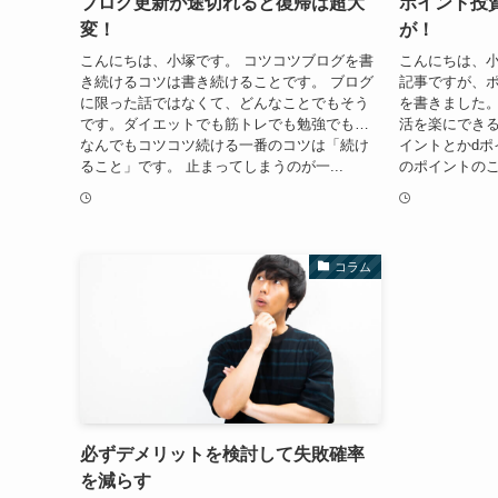
ブログ更新が途切れると復帰は超大
ポイント投
変！
が！
こんにちは、小塚です。 コツコツブログを書
こんにちは、小
き続けるコツは書き続けることです。 ブログ
記事ですが、
に限った話ではなくて、どんなことでもそう
を書きました
です。ダイエットでも筋トレでも勉強でも…
活を楽にできる
なんでもコツコツ続ける一番のコツは「続け
イントとかdポ
ること」です。 止まってしまうのが一...
のポイントのこ
コラム
必ずデメリットを検討して失敗確率
を減らす