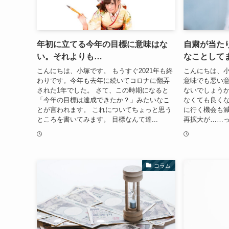
年初に立てる今年の目標に意味はな
自粛が当た
い。それよりも…
なことして
こんにちは、小塚です。 もうすぐ2021年も終
こんにちは、小
わりです。今年も去年に続いてコロナに翻弄
意味でも悪い
された1年でした。 さて、この時期になると
ないでしょうか
「今年の目標は達成できたか？」みたいなこ
なくても良く
とが言われます。 これについてちょっと思う
に行く機会も減
ところを書いてみます。 目標なんて達...
再拡大が……っ
コラム