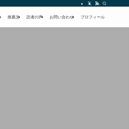
える軽やかな話を「情報のミルフィーユ」にして提供中。800名超のメルマガ読
覧
推薦文
読者の声
お問い合わせ
プロフィール