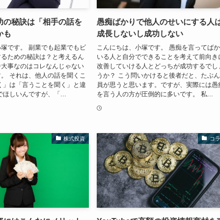
功の秘訣は「相手の話を
愚痴ばかりで他人のせいにする人
かも
成長しないし成功しない
塚です。 副業でも起業でもビ
こんにちは、小塚です。 愚痴を言ってば
するための秘訣は？と考えるん
いる人と自分でできることを考えて前向き
番大事なのはコレなんじゃない
改善していける人とどっちが成功するでし
。 それは、他人の話を聞くこ
うか？ こう問いかけると後者だと、たぶ
く」は「言うことを聞く」と違
員が思うと思います。ですが、実際には愚
でほしいんですが、「...
を言う人の方が圧倒的に多いです。 私...
株式投資
コ