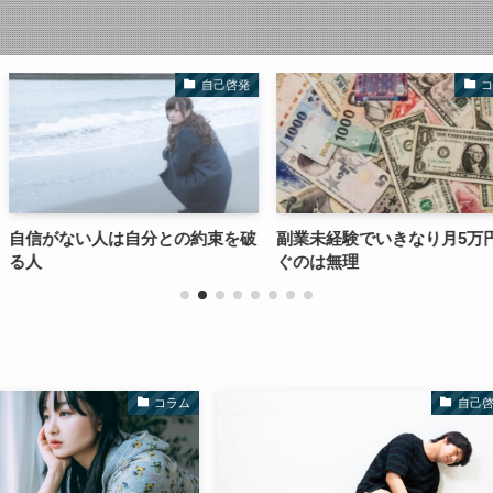
自己啓発
コラム
分との約束を破
副業未経験でいきなり月5万円稼
情報発信はブ
ぐのは無理
おすすめな理
コラム
自己