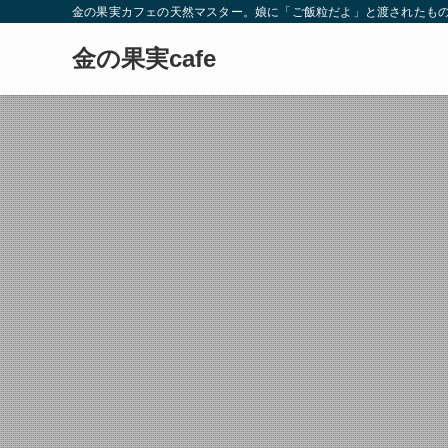
金の果実カフェの天然マスター。娘に「ご飯粒だよ」と渡されたもの
金の果実cafe