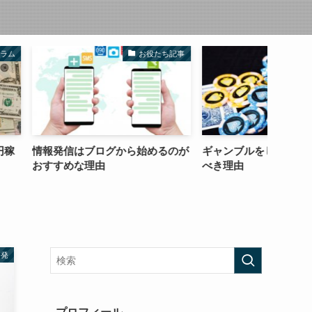
お役たち記事
株式投資
ログから始めるのが
ギャンブルをしてから投資をする
コピー
由
べき理由
お手本
啓発