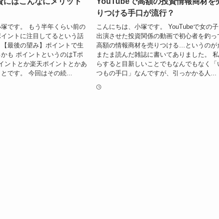
資にはこんなにメリット
YouTubeで高額の投資情報商材を
りつける手口が流行？
塚です。 もう半年くらい前の
こんにちは、小塚です。 YouTubeで女の
ポイントに注目してるという話
出演させた投資関係の動画で初心者を釣っ
。【最後の望み】ポイントで生
高額の情報商材を売りつける…というのが
かも ポイントというのはTポ
またま読んだ雑誌に書いてありました。 
イントとか楽天ポイントとかあ
らすると目新しいことでもなんでもなく「
とです。 今回はその続...
つもの手口」なんですが、引っかかる人...