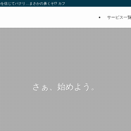
を信じてパクリ…まさかの鼻くそ!? カフェでは、心温まる濃厚な話とクスッと笑
サービス一
さぁ、始めよう。