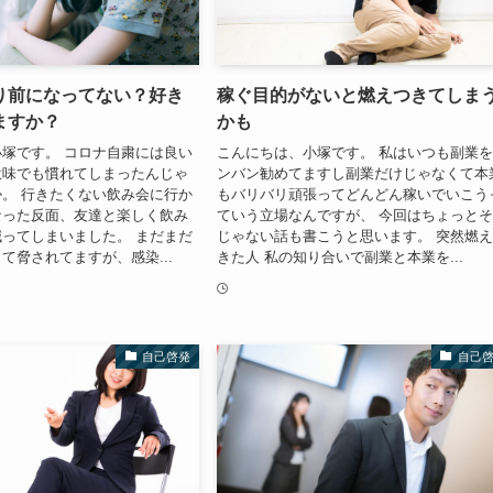
り前になってない？好き
稼ぐ目的がないと燃えつきてしま
ますか？
かも
塚です。 コロナ自粛には良い
こんにちは、小塚です。 私はいつも副業
意味でも慣れてしまったんじゃ
ンバン勧めてますし副業だけじゃなくて本
。 行きたくない飲み会に行か
もバリバリ頑張ってどんどん稼いでいこう
なった反面、友達と楽しく飲み
ていう立場なんですが、 今回はちょっと
ってしまいました。 まだまだ
じゃない話も書こうと思います。 突然燃
て脅されてますが、感染...
きた人 私の知り合いで副業と本業を...
自己啓発
自己