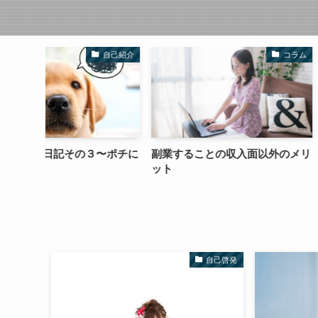
自己紹介
コラム
〜ポチに
副業することの収入面以外のメリ
自信がない人は自
ット
る人
自己啓発