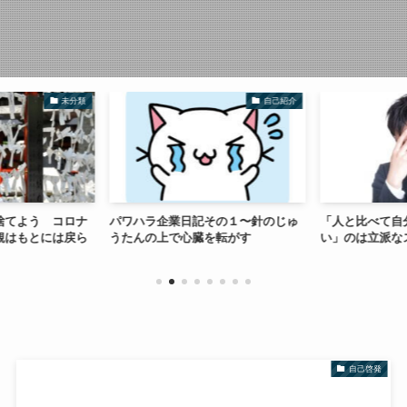
未分類
自己紹介
捨てよう コロナ
パワハラ企業日記その１〜針のじゅ
「人と比べて自
観はもとには戻ら
うたんの上で心臓を転がす
い」のは立派な
自己啓発