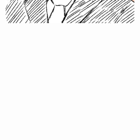
小塚史晃です。
金の果実カフェの天然マスター。娘に「ご飯粒だよ」と
渡されたものを信じてパクリ…まさかの鼻くそ!? カフェ
では、心温まる濃厚な話とクスッと笑える軽やかな話を
「情報のミルフィーユ」にして提供中。800名超のメルマ
ガ読者に癒しのひとときをお届けしています。
最近の投稿
年初に立てる今年の目標に意味はない。それよりも…