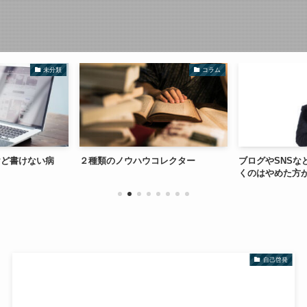
未分類
コラム
けど書けない病
２種類のノウハウコレクター
ブログやSNSな
くのはやめた方
自己啓発