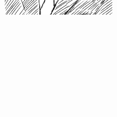
小塚史晃です。
金の果実カフェの天然マスター。娘に「ご飯粒だよ」と
渡されたものを信じてパクリ…まさかの鼻くそ!? カフェ
では、心温まる濃厚な話とクスッと笑える軽やかな話を
「情報のミルフィーユ」にして提供中。800名超のメルマ
ガ読者に癒しのひとときをお届けしています。
最近の投稿
年初に立てる今年の目標に意味はない。それよりも…
自粛が当たり前になってない？好きなことしてます