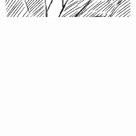
小塚史晃です。
金の果実カフェの天然マスター。娘に「ご飯粒だよ」と
渡されたものを信じてパクリ…まさかの鼻くそ!? カフェ
では、心温まる濃厚な話とクスッと笑える軽やかな話を
「情報のミルフィーユ」にして提供中。800名超のメルマ
ガ読者に癒しのひとときをお届けしています。
最近の投稿
年初に立てる今年の目標に意味はない。それよりも…
自粛が当たり前になってない？好きなことしてます