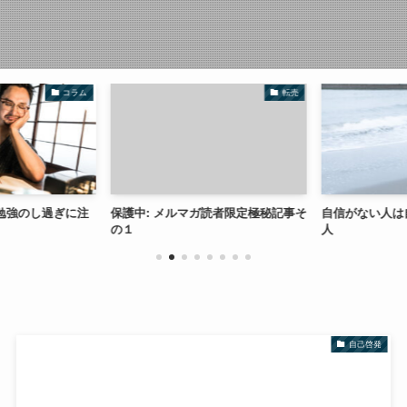
コラム
転売
勉強のし過ぎに注
保護中: メルマガ読者限定極秘記事そ
自信がない人は
の１
人
自己啓発