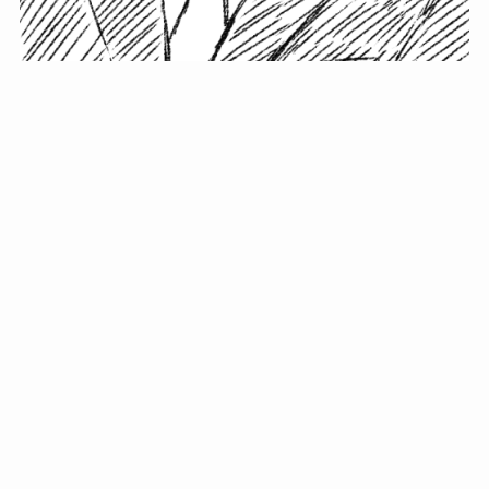
小塚史晃です。
金の果実カフェの天然マスター。娘に「ご飯粒だよ」と
渡されたものを信じてパクリ…まさかの鼻くそ!? カフェ
では、心温まる濃厚な話とクスッと笑える軽やかな話を
「情報のミルフィーユ」にして提供中。800名超のメルマ
ガ読者に癒しのひとときをお届けしています。
最近の投稿
年初に立てる今年の目標に意味はない。それよりも…
自粛が当たり前になってない？好きなことしてます