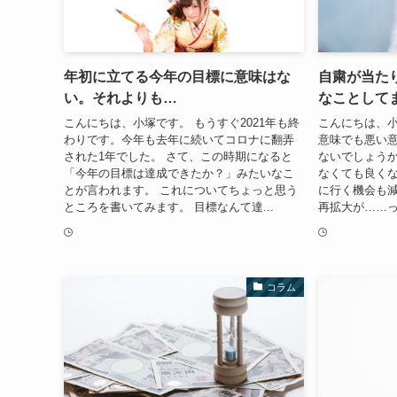
年初に立てる今年の目標に意味はな
自粛が当た
い。それよりも…
なことして
こんにちは、小塚です。 もうすぐ2021年も終
こんにちは、小
わりです。今年も去年に続いてコロナに翻弄
意味でも悪い
された1年でした。 さて、この時期になると
ないでしょうか
「今年の目標は達成できたか？」みたいなこ
なくても良く
とが言われます。 これについてちょっと思う
に行く機会も減
ところを書いてみます。 目標なんて達...
再拡大が……っ
コラム