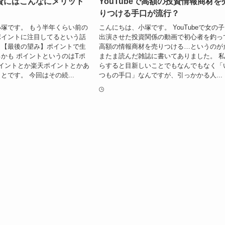
資にはこんなにメリット
YouTubeで高額の投資情報商材を
りつける手口が流行？
塚です。 もう半年くらい前の
こんにちは、小塚です。 YouTubeで女の
ポイントに注目してるという話
出演させた投資関係の動画で初心者を釣っ
。【最後の望み】ポイントで生
高額の情報商材を売りつける…というのが
かも ポイントというのはTポ
またま読んだ雑誌に書いてありました。 
イントとか楽天ポイントとかあ
らすると目新しいことでもなんでもなく「
とです。 今回はその続...
つもの手口」なんですが、引っかかる人...