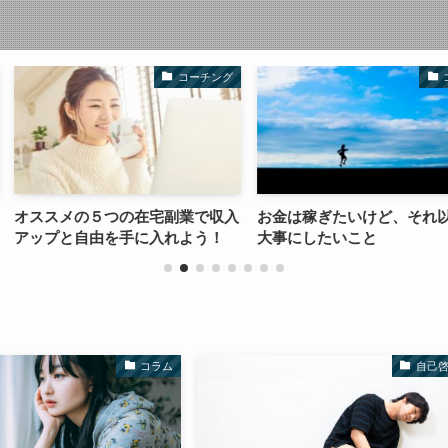
コーチング
コラム
在宅副業で収入
お金は稼ぎたいけど、それ以上に
せどり・転売
に入れよう！
大事にしたいこと
向いていない
コラム
自己