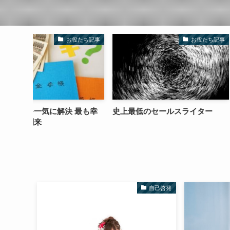
役たち記事
お役たち記事
 最も幸
史上最低のセールスライター
オススメの５つの
アップと自由を手
自己啓発