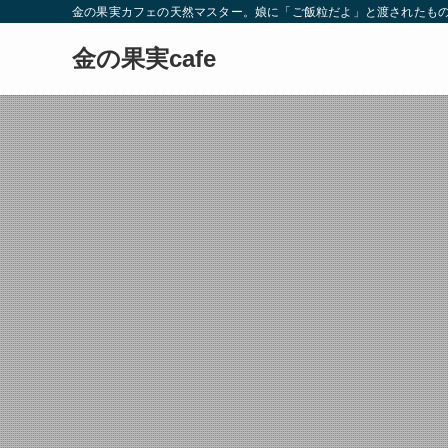
金の果実カフェの天然マスター。娘に「ご飯粒だよ」と渡されたもの
金の果実cafe