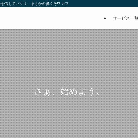
を信じてパクリ…まさかの鼻くそ!? カフェでは、心温まる濃厚な話とクスッと笑
サービス一
さぁ、始めよう。