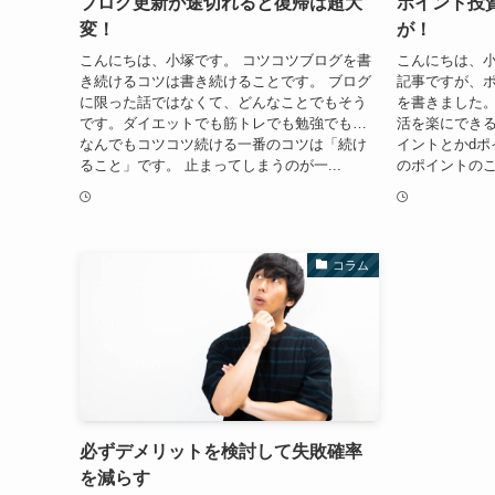
ブログ更新が途切れると復帰は超大
ポイント投
変！
が！
こんにちは、小塚です。 コツコツブログを書
こんにちは、小
き続けるコツは書き続けることです。 ブログ
記事ですが、
に限った話ではなくて、どんなことでもそう
を書きました
です。ダイエットでも筋トレでも勉強でも…
活を楽にできる
なんでもコツコツ続ける一番のコツは「続け
イントとかdポ
ること」です。 止まってしまうのが一...
のポイントのこ
コラム
必ずデメリットを検討して失敗確率
を減らす