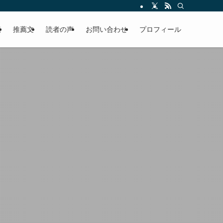
える軽やかな話を「情報のミルフィーユ」にして提供中。800名超のメルマガ読
覧
推薦文
読者の声
お問い合わせ
プロフィール