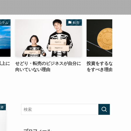
転売
株式投資
のビジネスが自分に
投資をするなら副業でもビジネス
「簡単
理由
をすべき理由
の誘惑
啓発