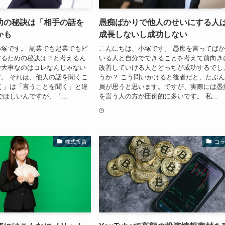
功の秘訣は「相手の話を
愚痴ばかりで他人のせいにする人
かも
成長しないし成功しない
塚です。 副業でも起業でもビ
こんにちは、小塚です。 愚痴を言ってば
するための秘訣は？と考えるん
いる人と自分でできることを考えて前向き
番大事なのはコレなんじゃない
改善していける人とどっちが成功するでし
。 それは、他人の話を聞くこ
うか？ こう問いかけると後者だと、たぶ
く」は「言うことを聞く」と違
員が思うと思います。ですが、実際には愚
でほしいんですが、「...
を言う人の方が圧倒的に多いです。 私...
株式投資
コ