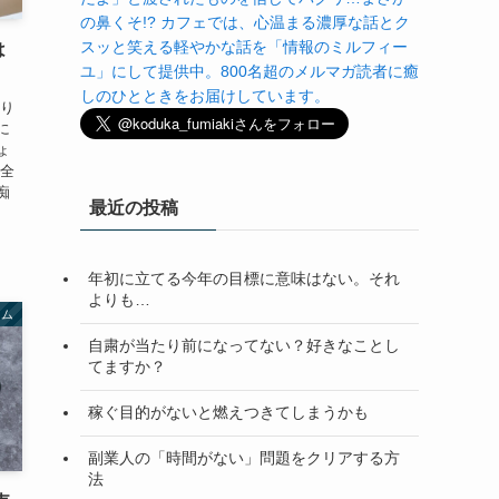
の鼻くそ!? カフェでは、心温まる濃厚な話とク
スッと笑える軽やかな話を「情報のミルフィー
は
ユ」にして提供中。800名超のメルマガ読者に癒
しのひとときをお届けしています。
かり
に
ょ
ん全
痴
最近の投稿
年初に立てる今年の目標に意味はない。それ
よりも…
ラム
自粛が当たり前になってない？好きなことし
てますか？
稼ぐ目的がないと燃えつきてしまうかも
副業人の「時間がない」問題をクリアする方
法