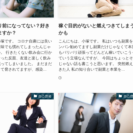
り前になってない？好き
稼ぐ目的がないと燃えつきてしま
ますか？
かも
塚です。 コロナ自粛には良い
こんにちは、小塚です。 私はいつも副業
意味でも慣れてしまったんじゃ
ンバン勧めてますし副業だけじゃなくて本
。 行きたくない飲み会に行か
もバリバリ頑張ってどんどん稼いでいこう
なった反面、友達と楽しく飲み
ていう立場なんですが、 今回はちょっと
ってしまいました。 まだまだ
じゃない話も書こうと思います。 突然燃
て脅されてますが、感染...
きた人 私の知り合いで副業と本業を...
自己啓発
自己