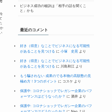
売
ビジネス成功の秘訣は「相手の話を聞くこ
と」かも
子を
て
た
私か
最近のコメント
い
好き（得意）なことでビジネスになる可能性
があることを見つける
に
小塚 史晃
より
好き（得意）なことでビジネスになる可能性
があることを見つける
に
川島和江
より
もう騙されない 成果のでる本物の高額塾の見
極め方！3つのポイント
に
コスケ
より
保護中: コロナショックでレガシー企業のパフ
ォーマンスはどうなったか？
に
酒井
より
保護中: コロナショックでレガシー企業のパフ
ォーマンスはどうなったか？
に
Nao
より