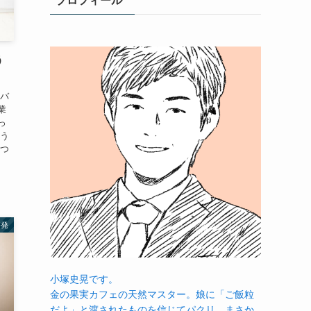
プロフィール
う
をバ
業
っ
そう
えつ
啓発
小塚史晃です。
金の果実カフェの天然マスター。娘に「ご飯粒
だよ」と渡されたものを信じてパクリ…まさか