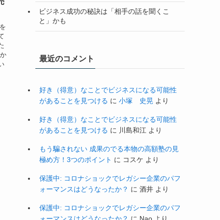
売
ビジネス成功の秘訣は「相手の話を聞くこ
と」かも
子を
て
た
私か
最近のコメント
い
好き（得意）なことでビジネスになる可能性
があることを見つける
に
小塚 史晃
より
好き（得意）なことでビジネスになる可能性
があることを見つける
に
川島和江
より
もう騙されない 成果のでる本物の高額塾の見
極め方！3つのポイント
に
コスケ
より
保護中: コロナショックでレガシー企業のパフ
ォーマンスはどうなったか？
に
酒井
より
保護中: コロナショックでレガシー企業のパフ
ォーマンスはどうなったか？
に
Nao
より