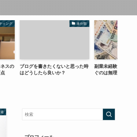
未分類
コラム
たくないと思った時
副業未経験でいきなり月5万円稼
パワハ
良いか？
ぐのは無理
なる。
啓発