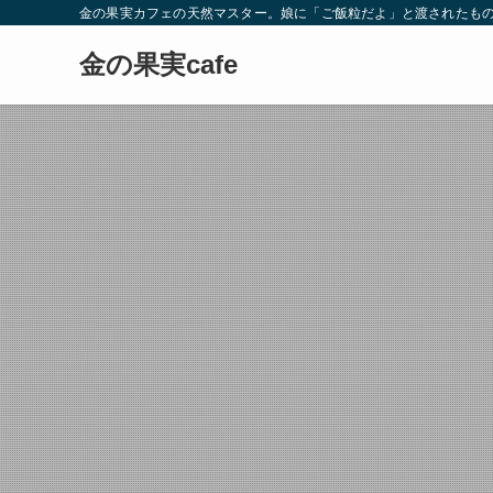
金の果実カフェの天然マスター。娘に「ご飯粒だよ」と渡されたもの
金の果実cafe