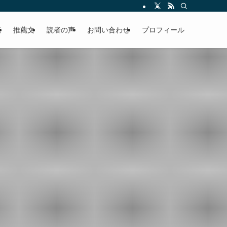
える軽やかな話を「情報のミルフィーユ」にして提供中。800名超のメルマガ読
覧
推薦文
読者の声
お問い合わせ
プロフィール