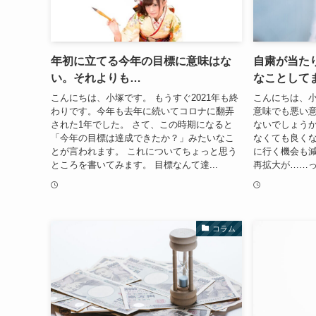
年初に立てる今年の目標に意味はな
自粛が当た
い。それよりも…
なことして
こんにちは、小塚です。 もうすぐ2021年も終
こんにちは、小
わりです。今年も去年に続いてコロナに翻弄
意味でも悪い
された1年でした。 さて、この時期になると
ないでしょうか
「今年の目標は達成できたか？」みたいなこ
なくても良く
とが言われます。 これについてちょっと思う
に行く機会も減
ところを書いてみます。 目標なんて達...
再拡大が……っ
コラム