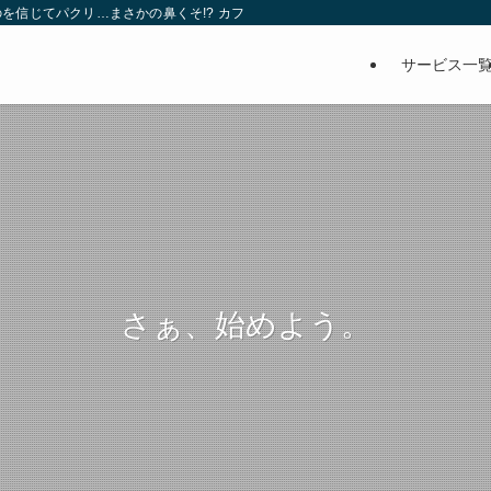
を信じてパクリ…まさかの鼻くそ!? カフェでは、心温まる濃厚な話とクスッと笑
サービス一
さぁ、始めよう。