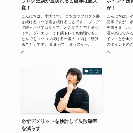
ブログ更新が途切れると復帰は超大
ポイント投
変！
が！
こんにちは、小塚です。 コツコツブログを書
こんにちは、小
き続けるコツは書き続けることです。 ブログ
記事ですが、
に限った話ではなくて、どんなことでもそう
を書きました
です。ダイエットでも筋トレでも勉強でも…
活を楽にできる
なんでもコツコツ続ける一番のコツは「続け
イントとかdポ
ること」です。 止まってしまうのが一...
のポイントのこ
コラム
必ずデメリットを検討して失敗確率
を減らす