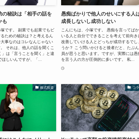
功の秘訣は「相手の話を
愚痴ばかりで他人のせいにする人
かも
成長しないし成功しない
塚です。 副業でも起業でもビ
こんにちは、小塚です。 愚痴を言ってば
するための秘訣は？と考えるん
いる人と自分でできることを考えて前向き
番大事なのはコレなんじゃない
改善していける人とどっちが成功するでし
。 それは、他人の話を聞くこ
うか？ こう問いかけると後者だと、たぶ
く」は「言うことを聞く」と違
員が思うと思います。ですが、実際には愚
でほしいんですが、「...
を言う人の方が圧倒的に多いです。 私...
株式投資
コ