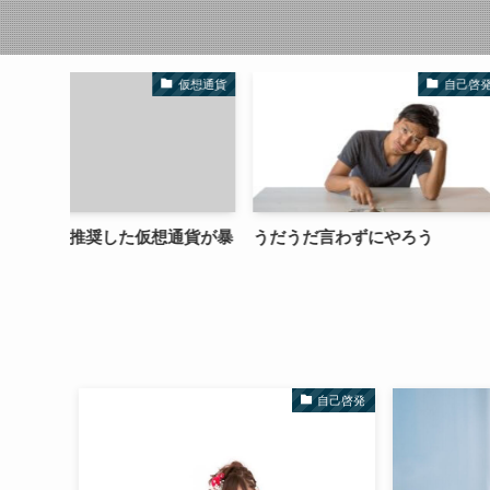
仮想通貨
自己啓発
通貨が暴
うだうだ言わずにやろう
好きなことや得意
スにする
自己啓発