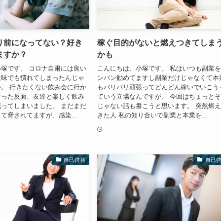
り前になってない？好き
稼ぐ目的がないと燃えつきてしま
ますか？
かも
塚です。 コロナ自粛には良い
こんにちは、小塚です。 私はいつも副業
意味でも慣れてしまったんじゃ
ンバン勧めてますし副業だけじゃなくて本
。 行きたくない飲み会に行か
もバリバリ頑張ってどんどん稼いでいこう
なった反面、友達と楽しく飲み
ていう立場なんですが、 今回はちょっと
ってしまいました。 まだまだ
じゃない話も書こうと思います。 突然燃
て脅されてますが、感染...
きた人 私の知り合いで副業と本業を...
自己啓発
自己