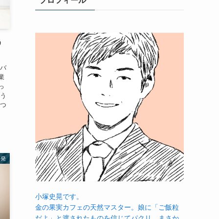
プロフィール
う
をバ
業
っ
そう
えつ
啓発
小塚史晃です。
金の果実カフェの天然マスター。娘に「ご飯粒
だよ」と渡されたものを信じてパクリ…まさか