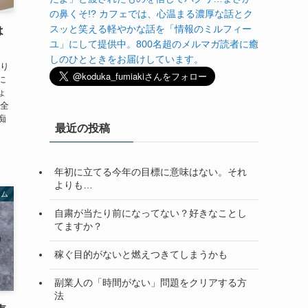
の鼻くそ!? カフェでは、心温まる濃厚な話とク
スッと笑える軽やかな話を「情報のミルフィー
は
ユ」にして提供中。800名超のメルマガ読者に癒
しのひとときをお届けしています。
かり
に
ょ
ん全
痴
最近の投稿
年初に立てる今年の目標に意味はない。それ
よりも…
ラム
自粛が当たり前になってない？好きなことし
てますか？
稼ぐ目的がないと燃えつきてしまうかも
副業人の「時間がない」問題をクリアする方
法