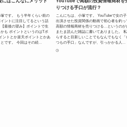
資にはこんなにメリット
YouTubeで高額の投資情報商材を
りつける手口が流行？
塚です。 もう半年くらい前の
こんにちは、小塚です。 YouTubeで女の
ポイントに注目してるという話
出演させた投資関係の動画で初心者を釣っ
。【最後の望み】ポイントで生
高額の情報商材を売りつける…というのが
かも ポイントというのはTポ
またま読んだ雑誌に書いてありました。 
イントとか楽天ポイントとかあ
らすると目新しいことでもなんでもなく「
とです。 今回はその続...
つもの手口」なんですが、引っかかる人...