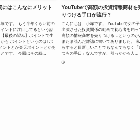
資にはこんなにメリット
YouTubeで高額の投資情報商材を
りつける手口が流行？
塚です。 もう半年くらい前の
こんにちは、小塚です。 YouTubeで女の
ポイントに注目してるという話
出演させた投資関係の動画で初心者を釣っ
。【最後の望み】ポイントで生
高額の情報商材を売りつける…というのが
かも ポイントというのはTポ
またま読んだ雑誌に書いてありました。 
イントとか楽天ポイントとかあ
らすると目新しいことでもなんでもなく「
とです。 今回はその続...
つもの手口」なんですが、引っかかる人...