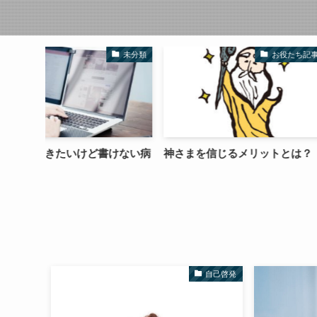
未分類
お役たち記事
けない病
神さまを信じるメリットとは？
未来をイメージす
る決意ができる
自己啓発