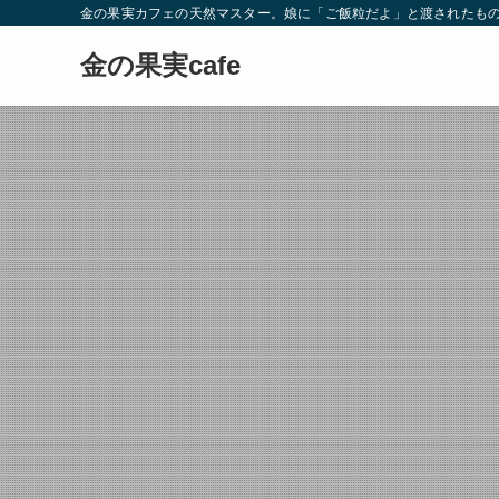
金の果実カフェの天然マスター。娘に「ご飯粒だよ」と渡されたもの
金の果実cafe