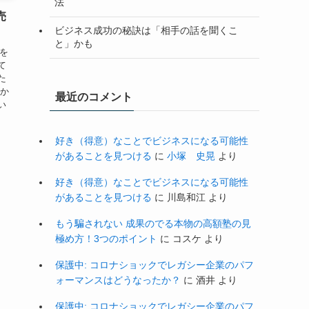
法
売
ビジネス成功の秘訣は「相手の話を聞くこ
と」かも
子を
て
た
私か
最近のコメント
い
好き（得意）なことでビジネスになる可能性
があることを見つける
に
小塚 史晃
より
好き（得意）なことでビジネスになる可能性
があることを見つける
に
川島和江
より
もう騙されない 成果のでる本物の高額塾の見
極め方！3つのポイント
に
コスケ
より
保護中: コロナショックでレガシー企業のパフ
ォーマンスはどうなったか？
に
酒井
より
保護中: コロナショックでレガシー企業のパフ