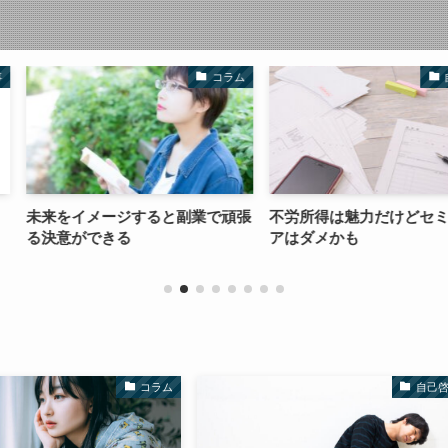
コラム
自己啓発
ると副業で頑張
不労所得は魅力だけどセミリタイ
【副業準備中
アはダメかも
らレバレッジ
コラム
自己