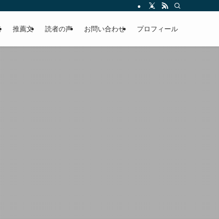
える軽やかな話を「情報のミルフィーユ」にして提供中。800名超のメルマガ読
覧
推薦文
読者の声
お問い合わせ
プロフィール