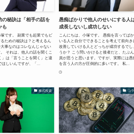
功の秘訣は「相手の話を
愚痴ばかりで他人のせいにする人
かも
成長しないし成功しない
塚です。 副業でも起業でもビ
こんにちは、小塚です。 愚痴を言ってば
するための秘訣は？と考えるん
いる人と自分でできることを考えて前向き
番大事なのはコレなんじゃない
改善していける人とどっちが成功するでし
。 それは、他人の話を聞くこ
うか？ こう問いかけると後者だと、たぶ
く」は「言うことを聞く」と違
員が思うと思います。ですが、実際には愚
でほしいんですが、「...
を言う人の方が圧倒的に多いです。 私...
株式投資
コ