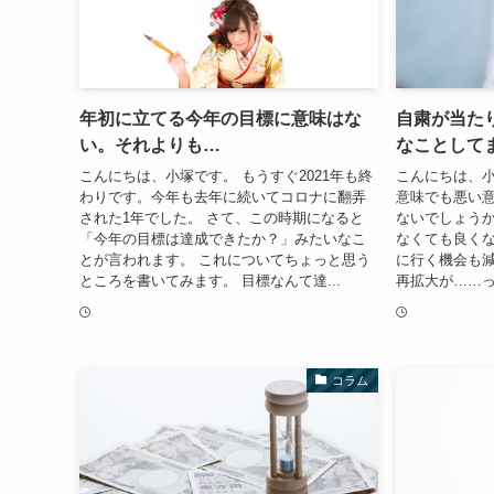
年初に立てる今年の目標に意味はな
自粛が当た
い。それよりも…
なことして
こんにちは、小塚です。 もうすぐ2021年も終
こんにちは、小
わりです。今年も去年に続いてコロナに翻弄
意味でも悪い
された1年でした。 さて、この時期になると
ないでしょうか
「今年の目標は達成できたか？」みたいなこ
なくても良く
とが言われます。 これについてちょっと思う
に行く機会も減
ところを書いてみます。 目標なんて達...
再拡大が……っ
コラム