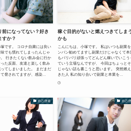
り前になってない？好き
稼ぐ目的がないと燃えつきてしま
ますか？
かも
塚です。 コロナ自粛には良い
こんにちは、小塚です。 私はいつも副業
意味でも慣れてしまったんじゃ
ンバン勧めてますし副業だけじゃなくて本
。 行きたくない飲み会に行か
もバリバリ頑張ってどんどん稼いでいこう
なった反面、友達と楽しく飲み
ていう立場なんですが、 今回はちょっと
ってしまいました。 まだまだ
じゃない話も書こうと思います。 突然燃
て脅されてますが、感染...
きた人 私の知り合いで副業と本業を...
自己啓発
自己