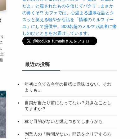
だよ」と渡されたものを信じてパクリ…まさか
の鼻くそ!? カフェでは、心温まる濃厚な話とク
スッと笑える軽やかな話を「情報のミルフィー
は
ユ」にして提供中。800名超のメルマガ読者に癒
しのひとときをお届けしています。
かり
に
ょ
ん全
痴
最近の投稿
年初に立てる今年の目標に意味はない。それ
よりも…
ラム
自粛が当たり前になってない？好きなことし
てますか？
稼ぐ目的がないと燃えつきてしまうかも
副業人の「時間がない」問題をクリアする方