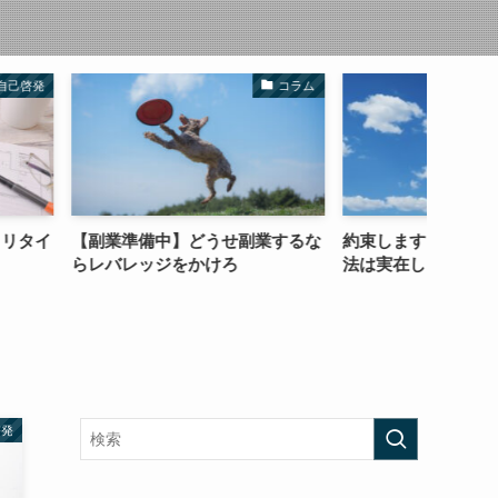
コラム
お役たち記事
】どうせ副業するな
約束します。再現性１００％の方
ノウハ
をかけろ
法は実在します。
と３つ
方法
啓発