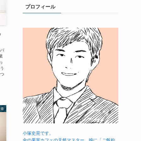
プロフィール
う
をバ
業
っ
そう
えつ
啓発
小塚史晃です。
金の果実カフェの天然マスター。娘に「ご飯粒