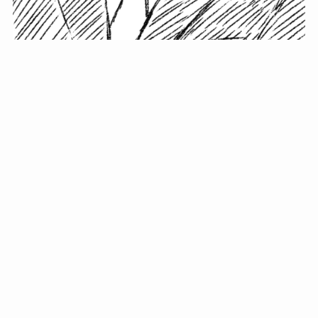
小塚史晃です。
金の果実カフェの天然マスター。娘に「ご飯粒だよ」と
渡されたものを信じてパクリ…まさかの鼻くそ!? カフェ
では、心温まる濃厚な話とクスッと笑える軽やかな話を
「情報のミルフィーユ」にして提供中。800名超のメルマ
ガ読者に癒しのひとときをお届けしています。
最近の投稿
年初に立てる今年の目標に意味はない。それよりも…
自粛が当たり前になってない？好きなことしてます