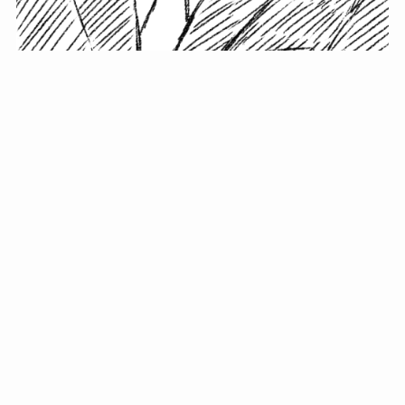
小塚史晃です。
金の果実カフェの天然マスター。娘に「ご飯粒だよ」と
渡されたものを信じてパクリ…まさかの鼻くそ!? カフェ
では、心温まる濃厚な話とクスッと笑える軽やかな話を
「情報のミルフィーユ」にして提供中。800名超のメルマ
ガ読者に癒しのひとときをお届けしています。
最近の投稿
年初に立てる今年の目標に意味はない。それよりも…
自粛が当たり前になってない？好きなことしてます