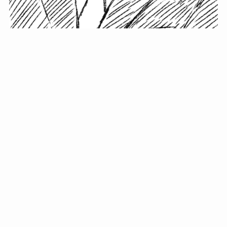
小塚史晃です。
金の果実カフェの天然マスター。娘に「ご飯粒だよ」と
渡されたものを信じてパクリ…まさかの鼻くそ!? カフェ
では、心温まる濃厚な話とクスッと笑える軽やかな話を
「情報のミルフィーユ」にして提供中。800名超のメルマ
ガ読者に癒しのひとときをお届けしています。
最近の投稿
年初に立てる今年の目標に意味はない。それよりも…
自粛が当たり前になってない？好きなことしてます