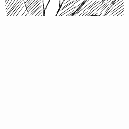
小塚史晃です。
金の果実カフェの天然マスター。娘に「ご飯粒だよ」と
渡されたものを信じてパクリ…まさかの鼻くそ!? カフェ
では、心温まる濃厚な話とクスッと笑える軽やかな話を
「情報のミルフィーユ」にして提供中。800名超のメルマ
ガ読者に癒しのひとときをお届けしています。
最近の投稿
年初に立てる今年の目標に意味はない。それよりも…
自粛が当たり前になってない？好きなことしてます