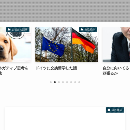
お役たち記事
自己紹介
ネガティブ思考を
ドイツに交換留学した話
自分に向いてる
法
頑張るか
自己啓発