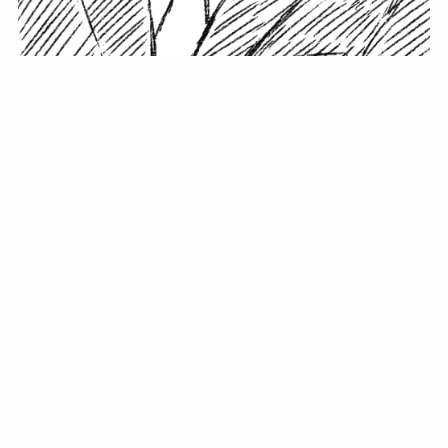
小塚史晃です。
金の果実カフェの天然マスター。娘に「ご飯粒だよ」と
渡されたものを信じてパクリ…まさかの鼻くそ!? カフェ
では、心温まる濃厚な話とクスッと笑える軽やかな話を
「情報のミルフィーユ」にして提供中。800名超のメルマ
ガ読者に癒しのひとときをお届けしています。
最近の投稿
年初に立てる今年の目標に意味はない。それよりも…
自粛が当たり前になってない？好きなことしてます