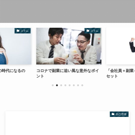
コラム
コラム
の時代になるの
コロナで副業に追い風な意外なポイ
「会社員＋副業
ント
セット
自己啓発