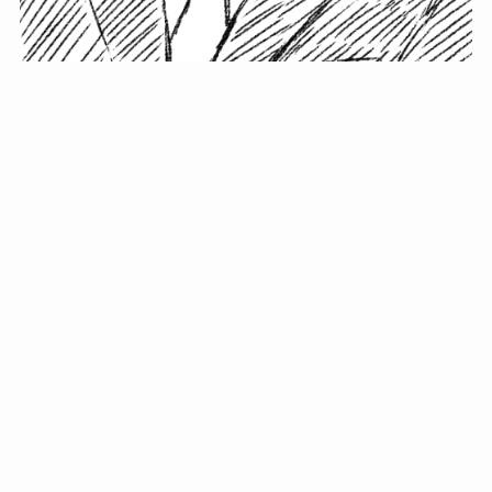
小塚史晃です。
金の果実カフェの天然マスター。娘に「ご飯粒だよ」と
渡されたものを信じてパクリ…まさかの鼻くそ!? カフェ
では、心温まる濃厚な話とクスッと笑える軽やかな話を
「情報のミルフィーユ」にして提供中。800名超のメルマ
ガ読者に癒しのひとときをお届けしています。
最近の投稿
年初に立てる今年の目標に意味はない。それよりも…
自粛が当たり前になってない？好きなことしてます