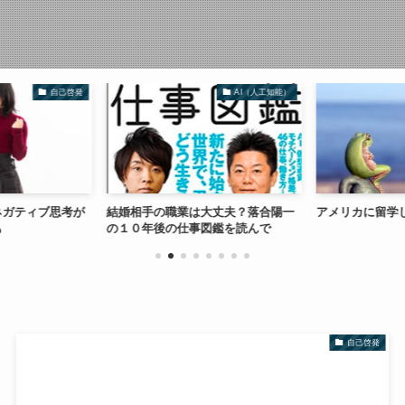
自己啓発
AI（人工知能）
ネガティブ思考が
結婚相手の職業は大丈夫？落合陽一
アメリカに留学
も
の１０年後の仕事図鑑を読んで
自己啓発