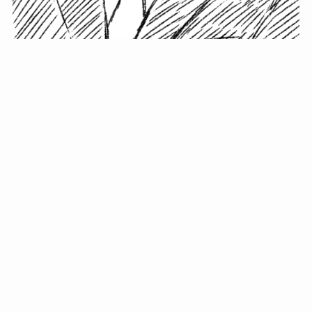
小塚史晃です。
金の果実カフェの天然マスター。娘に「ご飯粒だよ」と
渡されたものを信じてパクリ…まさかの鼻くそ!? カフェ
では、心温まる濃厚な話とクスッと笑える軽やかな話を
「情報のミルフィーユ」にして提供中。800名超のメルマ
ガ読者に癒しのひとときをお届けしています。
最近の投稿
年初に立てる今年の目標に意味はない。それよりも…
自粛が当たり前になってない？好きなことしてます