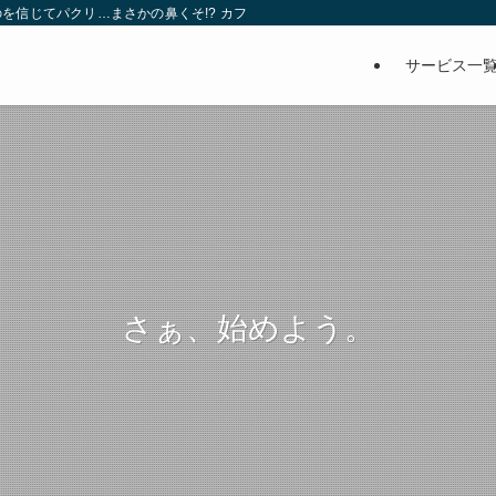
を信じてパクリ…まさかの鼻くそ!? カフェでは、心温まる濃厚な話とクスッと笑
サービス一
さぁ、始めよう。