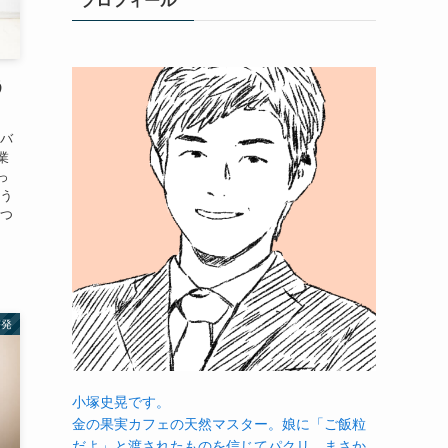
プロフィール
う
をバ
業
っ
そう
えつ
啓発
小塚史晃です。
金の果実カフェの天然マスター。娘に「ご飯粒
だよ」と渡されたものを信じてパクリ…まさか