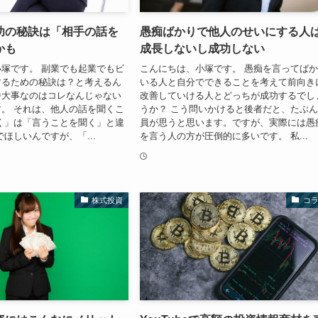
功の秘訣は「相手の話を
愚痴ばかりで他人のせいにする人
かも
成長しないし成功しない
塚です。 副業でも起業でもビ
こんにちは、小塚です。 愚痴を言ってば
するための秘訣は？と考えるん
いる人と自分でできることを考えて前向き
番大事なのはコレなんじゃない
改善していける人とどっちが成功するでし
。 それは、他人の話を聞くこ
うか？ こう問いかけると後者だと、たぶ
く」は「言うことを聞く」と違
員が思うと思います。ですが、実際には愚
でほしいんですが、「...
を言う人の方が圧倒的に多いです。 私...
株式投資
コ