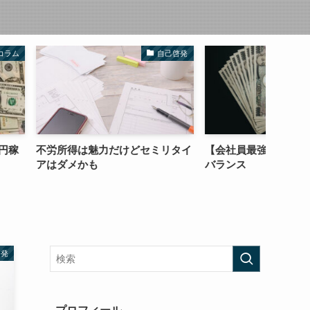
自己啓発
コラム
力だけどセミリタイ
【会社員最強】金銭感覚の絶妙な
【副業
バランス
盲点
啓発