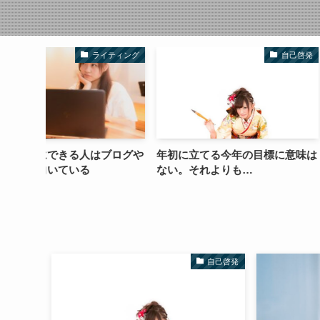
イティング
自己啓発
ブログや
年初に立てる今年の目標に意味は
ビジネス成功の秘
ない。それよりも…
を聞くこと」かも
自己啓発