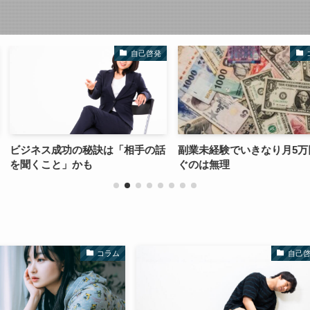
自己啓発
コラム
訣は「相手の話
副業未経験でいきなり月5万円稼
不労所得は魅
ぐのは無理
アはダメかも
コラム
自己