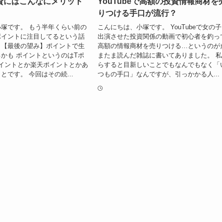
資にはこんなにメリット
YouTubeで高額の投資情報商材を
りつける手口が流行？
塚です。 もう半年くらい前の
こんにちは、小塚です。 YouTubeで女の
ポイントに注目してるという話
出演させた投資関係の動画で初心者を釣っ
。【最後の望み】ポイントで生
高額の情報商材を売りつける…というのが
かも ポイントというのはTポ
またま読んだ雑誌に書いてありました。 
イントとか楽天ポイントとかあ
らすると目新しいことでもなんでもなく「
とです。 今回はその続...
つもの手口」なんですが、引っかかる人...