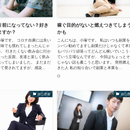
り前になってない？好き
稼ぐ目的がないと燃えつきてしま
ますか？
かも
塚です。 コロナ自粛には良い
こんにちは、小塚です。 私はいつも副業
意味でも慣れてしまったんじゃ
ンバン勧めてますし副業だけじゃなくて本
。 行きたくない飲み会に行か
もバリバリ頑張ってどんどん稼いでいこう
なった反面、友達と楽しく飲み
ていう立場なんですが、 今回はちょっと
ってしまいました。 まだまだ
じゃない話も書こうと思います。 突然燃
て脅されてますが、感染...
きた人 私の知り合いで副業と本業を...
自己啓発
自己