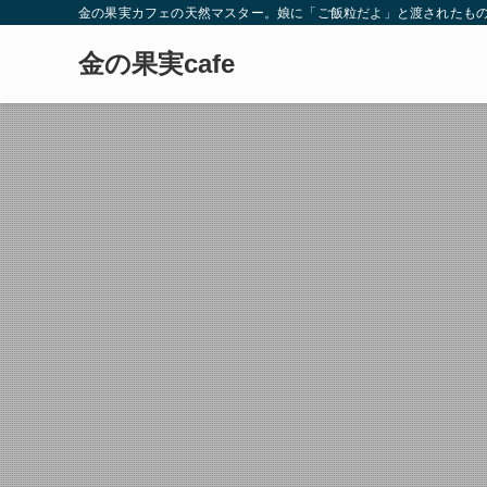
金の果実カフェの天然マスター。娘に「ご飯粒だよ」と渡されたもの
金の果実cafe