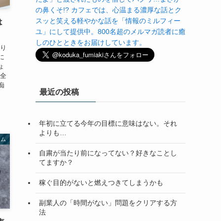
の鼻くそ!? カフェでは、心温まる濃厚な話とク
スッと笑える軽やかな話を「情報のミルフィー
は
ユ」にして提供中。800名超のメルマガ読者に癒
しのひとときをお届けしています。
かり
に
ょ
ん全
痴
最近の投稿
年初に立てる今年の目標に意味はない。それ
よりも…
ラム
自粛が当たり前になってない？好きなことし
てますか？
稼ぐ目的がないと燃えつきてしまうかも
副業人の「時間がない」問題をクリアする方
法