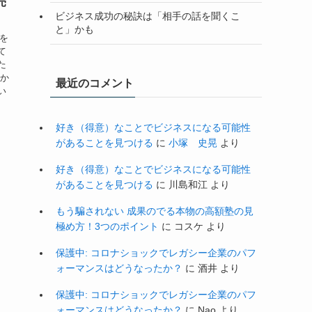
売
ビジネス成功の秘訣は「相手の話を聞くこ
と」かも
子を
て
た
私か
最近のコメント
い
好き（得意）なことでビジネスになる可能性
があることを見つける
に
小塚 史晃
より
好き（得意）なことでビジネスになる可能性
があることを見つける
に
川島和江
より
もう騙されない 成果のでる本物の高額塾の見
極め方！3つのポイント
に
コスケ
より
保護中: コロナショックでレガシー企業のパフ
ォーマンスはどうなったか？
に
酒井
より
保護中: コロナショックでレガシー企業のパフ
ォーマンスはどうなったか？
に
Nao
より