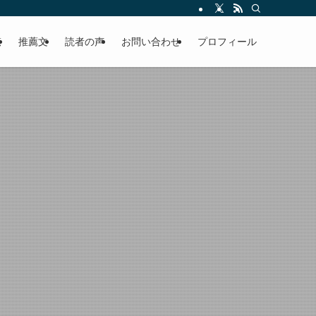
える軽やかな話を「情報のミルフィーユ」にして提供中。800名超のメルマガ読
覧
推薦文
読者の声
お問い合わせ
プロフィール