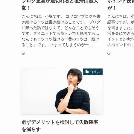
ブログ更新が途切れると復帰は超大
ポイント投
変！
が！
こんにちは、小塚です。 コツコツブログを書
こんにちは、小
き続けるコツは書き続けることです。 ブログ
記事ですが、
に限った話ではなくて、どんなことでもそう
を書きました
です。ダイエットでも筋トレでも勉強でも…
活を楽にできる
なんでもコツコツ続ける一番のコツは「続け
イントとかdポ
ること」です。 止まってしまうのが一...
のポイントのこ
コラム
必ずデメリットを検討して失敗確率
を減らす