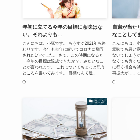
年初に立てる今年の目標に意味はな
自粛が当た
い。それよりも…
なことして
こんにちは、小塚です。 もうすぐ2021年も終
こんにちは、小
わりです。今年も去年に続いてコロナに翻弄
意味でも悪い
された1年でした。 さて、この時期になると
ないでしょうか
「今年の目標は達成できたか？」みたいなこ
なくても良く
とが言われます。 これについてちょっと思う
に行く機会も減
ところを書いてみます。 目標なんて達...
再拡大が……っ
コラム