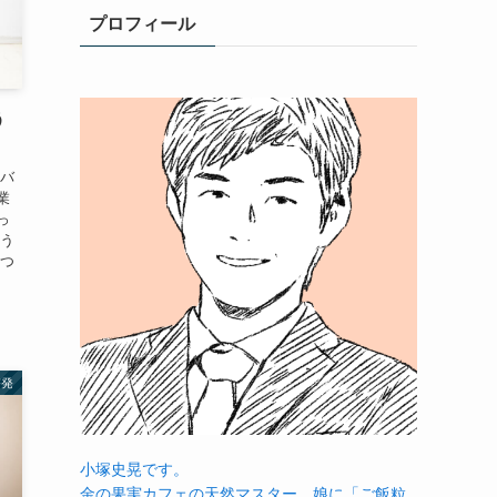
プロフィール
う
をバ
業
っ
そう
えつ
啓発
小塚史晃です。
金の果実カフェの天然マスター。娘に「ご飯粒