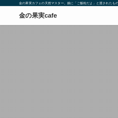
金の果実カフェの天然マスター。娘に「ご飯粒だよ」と渡されたもの
金の果実cafe