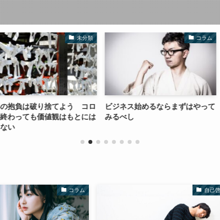
未分類
コラム
捨てよう コロ
ビジネス始めるならまずはやって
せどり・転売
値観はもとには
みるべし
向いていない
コラム
自己