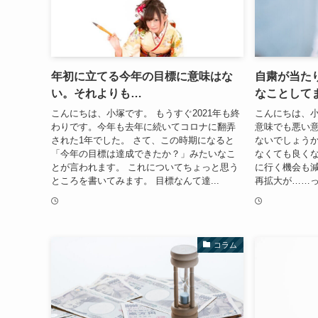
年初に立てる今年の目標に意味はな
自粛が当た
い。それよりも…
なことして
こんにちは、小塚です。 もうすぐ2021年も終
こんにちは、小
わりです。今年も去年に続いてコロナに翻弄
意味でも悪い
された1年でした。 さて、この時期になると
ないでしょうか
「今年の目標は達成できたか？」みたいなこ
なくても良く
とが言われます。 これについてちょっと思う
に行く機会も減
ところを書いてみます。 目標なんて達...
再拡大が……っ
コラム