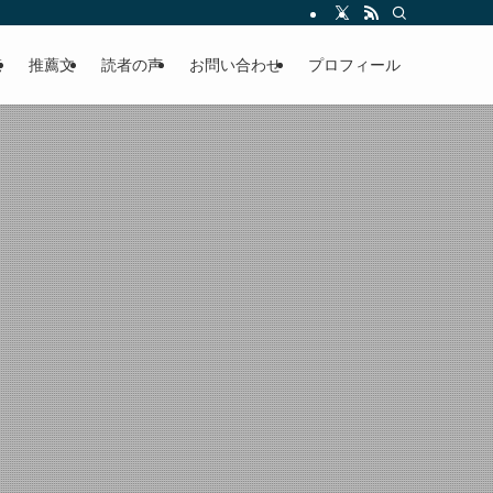
える軽やかな話を「情報のミルフィーユ」にして提供中。800名超のメルマガ読
覧
推薦文
読者の声
お問い合わせ
プロフィール