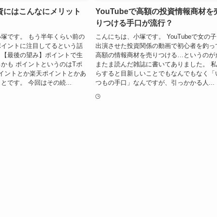
資にはこんなにメリット
YouTubeで高額の投資情報商材を
りつける手口が流行？
塚です。 もう半年くらい前の
こんにちは、小塚です。 YouTubeで女の
ポイントに注目してるという話
出演させた投資関係の動画で初心者を釣っ
。【最後の望み】ポイントで生
高額の情報商材を売りつける…というのが
かも ポイントというのはTポ
またま読んだ雑誌に書いてありました。 
イントとか楽天ポイントとかあ
らすると目新しいことでもなんでもなく「
とです。 今回はその続...
つもの手口」なんですが、引っかかる人...