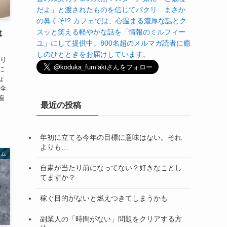
だよ」と渡されたものを信じてパクリ…まさか
の鼻くそ!? カフェでは、心温まる濃厚な話とク
スッと笑える軽やかな話を「情報のミルフィー
は
ユ」にして提供中。800名超のメルマガ読者に癒
しのひとときをお届けしています。
かり
に
ょ
ん全
痴
最近の投稿
年初に立てる今年の目標に意味はない。それ
よりも…
ラム
自粛が当たり前になってない？好きなことし
てますか？
稼ぐ目的がないと燃えつきてしまうかも
副業人の「時間がない」問題をクリアする方