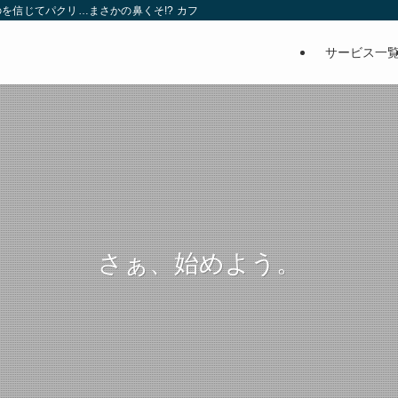
を信じてパクリ…まさかの鼻くそ!? カフェでは、心温まる濃厚な話とクスッと笑
サービス一
さぁ、始めよう。