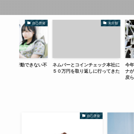
自己啓発
未分類
きない不
ネムバーとコインチェック本社に
今年の抱負は破り
５０万円を取り返しに行ってきた
ナが終わっても価
戻らない
自己啓発