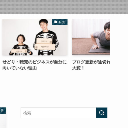
転売
自己啓発
のビジネスが自分に
ブログ更新が途切れると復帰は超
もう騙
理由
大変！
の高額
ント
啓発