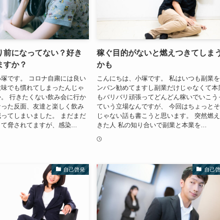
り前になってない？好き
稼ぐ目的がないと燃えつきてしま
ますか？
かも
塚です。 コロナ自粛には良い
こんにちは、小塚です。 私はいつも副業
意味でも慣れてしまったんじゃ
ンバン勧めてますし副業だけじゃなくて本
。 行きたくない飲み会に行か
もバリバリ頑張ってどんどん稼いでいこう
なった反面、友達と楽しく飲み
ていう立場なんですが、 今回はちょっと
ってしまいました。 まだまだ
じゃない話も書こうと思います。 突然燃
て脅されてますが、感染...
きた人 私の知り合いで副業と本業を...
自己啓発
自己