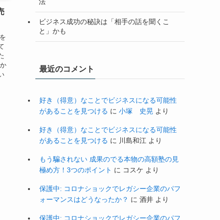
法
売
ビジネス成功の秘訣は「相手の話を聞くこ
と」かも
子を
て
た
私か
最近のコメント
い
好き（得意）なことでビジネスになる可能性
があることを見つける
に
小塚 史晃
より
好き（得意）なことでビジネスになる可能性
があることを見つける
に
川島和江
より
もう騙されない 成果のでる本物の高額塾の見
極め方！3つのポイント
に
コスケ
より
保護中: コロナショックでレガシー企業のパフ
ォーマンスはどうなったか？
に
酒井
より
保護中: コロナショックでレガシー企業のパフ