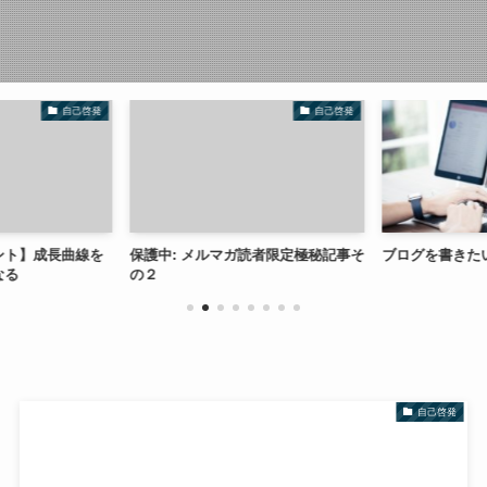
自己啓発
自己啓発
ント】成長曲線を
保護中: メルマガ読者限定極秘記事そ
ブログを書きた
なる
の２
自己啓発