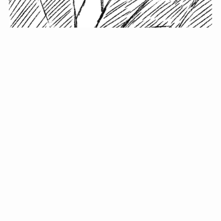
小塚史晃です。
金の果実カフェの天然マスター。娘に「ご飯粒だよ」と
渡されたものを信じてパクリ…まさかの鼻くそ!? カフェ
では、心温まる濃厚な話とクスッと笑える軽やかな話を
「情報のミルフィーユ」にして提供中。800名超のメルマ
ガ読者に癒しのひとときをお届けしています。
最近の投稿
年初に立てる今年の目標に意味はない。それよりも…
自粛が当たり前になってない？好きなことしてます