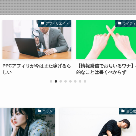
アフィリエイト
ライティング
はまた稼げるら
【情報発信でおちいるワナ】専門
未来をイメー
的なことは書くべからず
る決意ができ
コラム
自己