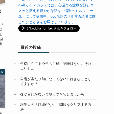
の鼻くそ!? カフェでは、心温まる濃厚な話とク
スッと笑える軽やかな話を「情報のミルフィー
は
ユ」にして提供中。800名超のメルマガ読者に癒
しのひとときをお届けしています。
かり
に
ょ
ん全
痴
最近の投稿
年初に立てる今年の目標に意味はない。それ
よりも…
ラム
自粛が当たり前になってない？好きなことし
てますか？
稼ぐ目的がないと燃えつきてしまうかも
副業人の「時間がない」問題をクリアする方
法