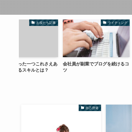
役たち記事
ライティング
れさえあ
会社員が副業でブログを続けるコ
PPCアフィリが今
は？
ツ
しい
自己啓発