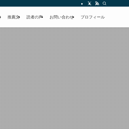
える軽やかな話を「情報のミルフィーユ」にして提供中。800名超のメルマガ読
覧
推薦文
読者の声
お問い合わせ
プロフィール