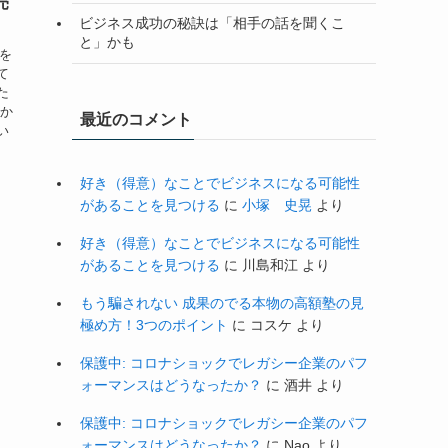
売
ビジネス成功の秘訣は「相手の話を聞くこ
と」かも
子を
て
た
私か
最近のコメント
い
好き（得意）なことでビジネスになる可能性
があることを見つける
に
小塚 史晃
より
好き（得意）なことでビジネスになる可能性
があることを見つける
に
川島和江
より
もう騙されない 成果のでる本物の高額塾の見
極め方！3つのポイント
に
コスケ
より
保護中: コロナショックでレガシー企業のパフ
ォーマンスはどうなったか？
に
酒井
より
保護中: コロナショックでレガシー企業のパフ
ォーマンスはどうなったか？
に
Nao
より