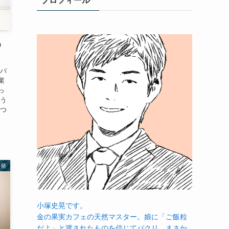
プロフィール
う
をバ
業
っ
そう
えつ
啓発
小塚史晃です。
金の果実カフェの天然マスター。娘に「ご飯粒
だよ」と渡されたものを信じてパクリ…まさか