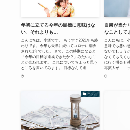
年初に立てる今年の目標に意味はな
自粛が当た
い。それよりも…
なことして
こんにちは、小塚です。 もうすぐ2021年も終
こんにちは、小
わりです。今年も去年に続いてコロナに翻弄
意味でも悪い
された1年でした。 さて、この時期になると
ないでしょうか
「今年の目標は達成できたか？」みたいなこ
なくても良く
とが言われます。 これについてちょっと思う
に行く機会も減
ところを書いてみます。 目標なんて達...
再拡大が……っ
コラム