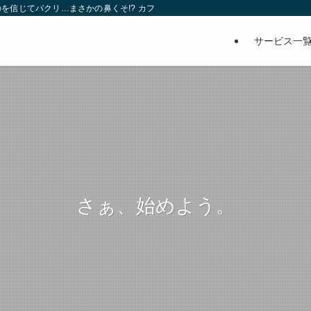
を信じてパクリ…まさかの鼻くそ!? カフェでは、心温まる濃厚な話とクスッと笑
サービス一
さぁ、始めよう。