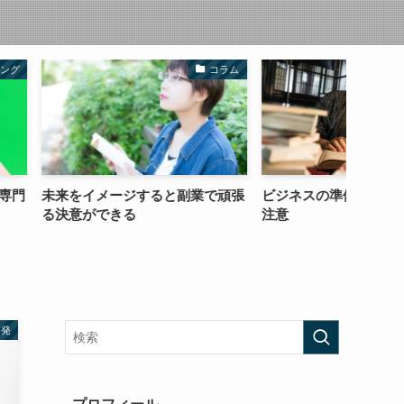
コラム
コラム
ジすると副業で頑張
ビジネスの準備や勉強のし過ぎに
ズルを
る
注意
下火に
啓発