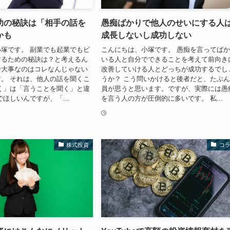
功の秘訣は「相手の話を
愚痴ばかりで他人のせいにする人
かも
成長しないし成功しない
塚です。 副業でも起業でもビ
こんにちは、小塚です。 愚痴を言ってば
するための秘訣は？と考えるん
いる人と自分でできることを考えて前向き
番大事なのはコレなんじゃない
改善していける人とどっちが成功するでし
。 それは、他人の話を聞くこ
うか？ こう問いかけると後者だと、たぶ
く」は「言うことを聞く」と違
員が思うと思います。ですが、実際には愚
でほしいんですが、「...
を言う人の方が圧倒的に多いです。 私...
株式投資
コ